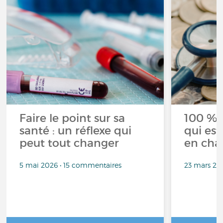
Faire le point sur sa
100 % 
santé : un réflexe qui
qui est
peut tout changer
en cha
5 mai 2026 • 15 commentaires
23 mars 20