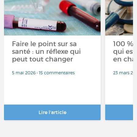
Faire le point sur sa
100 % 
santé : un réflexe qui
qui est
peut tout changer
en cha
5 mai 2026 • 15 commentaires
23 mars 20
Lire l'article