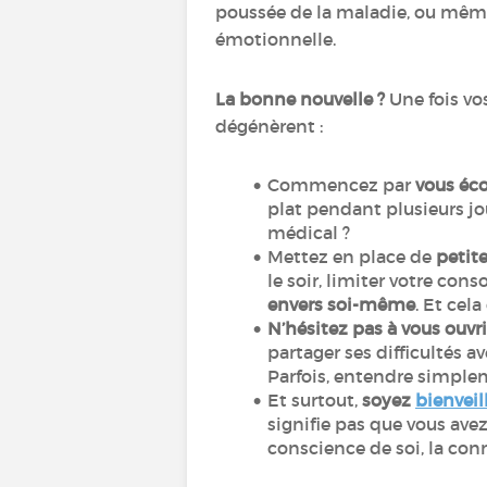
poussée de la maladie, ou mêm
émotionnelle.
La bonne nouvelle ?
Une fois vo
dégénèrent :
Commencez par
vous éc
plat pendant plusieurs jou
médical ?
Mettez en place de
petit
le soir, limiter votre con
envers soi-même
. Et cel
N’hésitez pas à vous ouvri
partager ses difficulté
Parfois, entendre simpleme
Et surtout,
soyez
bienveil
signifie pas que vous avez
conscience de soi, la con