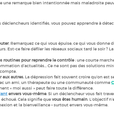
e une remarque bien intentionnée mais maladroite peuve
s déclencheurs identifiés, vous pouvez apprendre à détect
outer
. Remarquez ce qui vous épuise, ce qui vous donne de 
rs. Est-ce faire défiler les réseaux sociaux tard le soir ? 
es routines pour reprendre le contrôle
: une courte marche
sommation d’actualités... Ce ne sont pas des solutions mi
a compte.
r aux autres.
La dépression fait souvent croire qu’on est s
s avec un ami, un thérapeute ou une communauté comme
C
nt « moi aussi » peut faire toute la différence.
lant
envers vous-même
. Si un déclencheur vous fait traver
 échoué. Cela signifie que
vous êtes humain
. L’objectif n
nexion et la bienveillance – surtout envers vous-même.