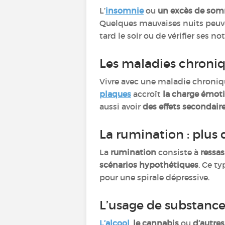
L’
insomnie
ou
un excès de som
Quelques mauvaises nuits peuve
tard le soir ou de vérifier ses 
Les maladies chroni
Vivre avec une maladie chron
plaques
accroît
la charge émot
aussi avoir
des effets secondair
La rumination : plus
La
rumination
consiste à
ressas
scénarios hypothétiques
. Ce t
pour une spirale dépressive.
L’usage de substance
L’alcool
,
le cannabis
ou
d’autre