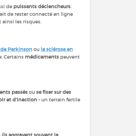
ssi de
puissants déclencheurs
.
 fait de rester connecté en ligne
ainsi les risques.
 de Parkinson
ou
la sclérose en
e. Certains
médicaments
peuvent
ents passés
ou
se fixer sur des
ir et d’inaction
– un terrain fertile
s
ils aggravent souvent la