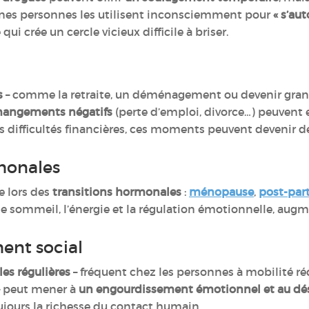
aines personnes les utilisent inconsciemment pour
« s’au
i crée un cercle vicieux difficile à briser.
s
– comme la retraite, un déménagement ou devenir gran
hangements négatifs
(perte d’emploi, divorce…) peuvent 
s difficultés financières, ces moments peuvent devenir d
monales
e lors des
transitions hormonales
:
ménopause
,
post-pa
le sommeil, l’énergie et la régulation émotionnelle, augme
ment social
es régulières
– fréquent chez les personnes à mobilité réd
 – peut mener à
un engourdissement émotionnel et au dé
ujours la richesse du contact humain.