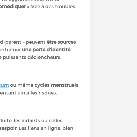
tomédiquer »
face à des troubles
d-parent – peuvent
être sources
entraîner
une perte d’identité
.
e puissants déclencheurs.
rtum
ou même
cycles menstruels
.
ntant ainsi les risques.
uite, les aidants ou celles
sespoir
. Les liens en ligne, bien