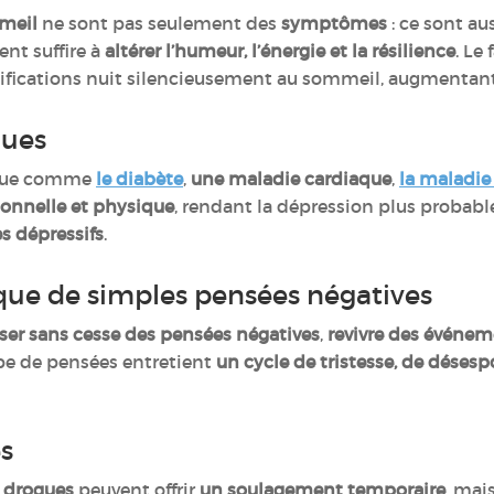
meil
ne sont pas seulement des
symptômes
: ce sont au
nt suffire à
altérer l’humeur, l’énergie et la résilience
. Le
notifications nuit silencieusement au sommeil, augmentant 
ques
ique comme
le diabète
,
une maladie cardiaque
,
la maladie
ionnelle et physique
, rendant la dépression plus probabl
es dépressifs
.
 que de simples pensées négatives
ser sans cesse des pensées négatives
,
revivre des événem
ype de pensées entretient
un cycle de tristesse, de désespo
s
s drogues
peuvent offrir
un soulagement temporaire
, mai