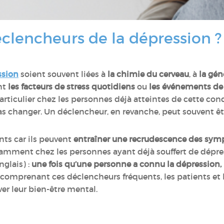
éclencheurs de la dépression ?
ssion
soient souvent liées à
la chimie du cerveau
, à
la gén
nt
les facteurs de stress quotidiens
ou
les événements de v
particulier chez les personnes déjà atteintes de cette con
 changer. Un déclencheur, en revanche, peut souvent être
ts car ils peuvent
entraîner une recrudescence des sym
tamment chez les personnes ayant déjà souffert de dépress
nglais) :
une fois qu’une personne a connu la dépression, i
 comprenant ces déclencheurs fréquents, les patients et
ver leur bien-être mental.