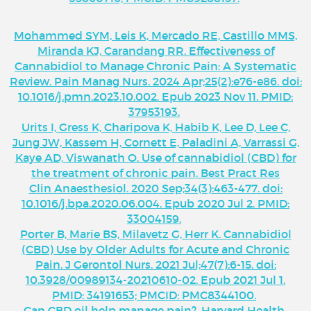
Mohammed SYM, Leis K, Mercado RE, Castillo MMS,
Miranda KJ, Carandang RR. Effectiveness of
Cannabidiol to Manage Chronic Pain: A Systematic
Review. Pain Manag Nurs. 2024 Apr;25(2):e76-e86. doi:
10.1016/j.pmn.2023.10.002. Epub 2023 Nov 11. PMID:
37953193.
Urits I, Gress K, Charipova K, Habib K, Lee D, Lee C,
Jung JW, Kassem H, Cornett E, Paladini A, Varrassi G,
Kaye AD, Viswanath O. Use of cannabidiol (CBD) for
the treatment of chronic pain. Best Pract Res
Clin Anaesthesiol. 2020 Sep;34(3):463-477. doi:
10.1016/j.bpa.2020.06.004. Epub 2020 Jul 2. PMID:
33004159.
Porter B, Marie BS, Milavetz G, Herr K. Cannabidiol
(CBD) Use by Older Adults for Acute and Chronic
Pain. J Gerontol Nurs. 2021 Jul;47(7):6-15. doi:
10.3928/00989134-20210610-02. Epub 2021 Jul 1.
PMID: 34191653; PMCID: PMC8344100.
Can CBD oil help manage pain?, Harvard Health