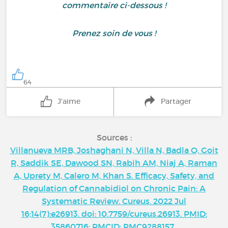
commentaire ci-dessous !
Prenez soin de vous !
64
J'aime
Partager
Sources :
Villanueva MRB, Joshaghani N, Villa N, Badla O, Goit
R, Saddik SE, Dawood SN, Rabih AM, Niaj A, Raman
A, Uprety M, Calero M, Khan S. Efficacy, Safety, and
Regulation of Cannabidiol on Chronic Pain: A
Systematic Review. Cureus. 2022 Jul
16;14(7):e26913. doi: 10.7759/cureus.26913. PMID:
35860716; PMCID: PMC9288157.