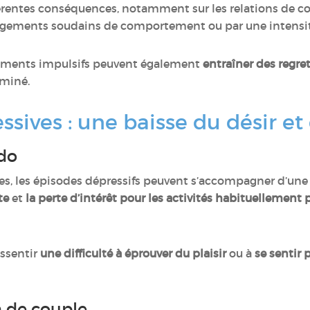
férentes conséquences, notamment sur les relations de c
ngements soudains de comportement ou par une intensit
tements impulsifs peuvent également
entraîner des regre
rminé.
sives : une baisse du désir et 
ido
es, les épisodes dépressifs peuvent s’accompagner d’un
te
et
la perte d’intérêt pour les activités habituellement
ssentir
une difficulté à éprouver du plaisir
ou à
se sentir 
n de couple