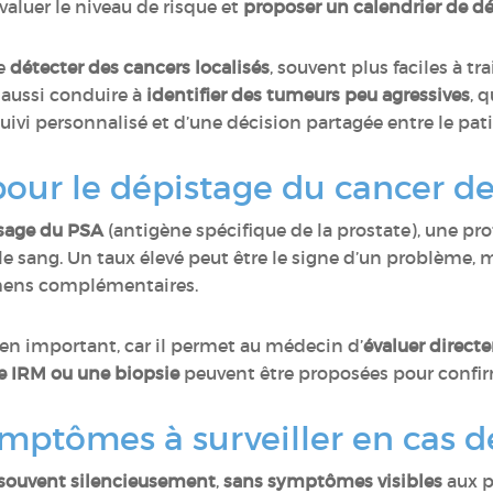
valuer le niveau de risque et
proposer un calendrier de d
de
détecter des cancers localisés
, souvent plus faciles à tr
 aussi conduire à
identifier des tumeurs peu agressives
, 
suivi personnalisé et d’une décision partagée entre le pa
ur le dépistage du cancer de 
sage du PSA
(antigène spécifique de la prostate), une pro
e sang. Un taux élevé peut être le signe d’un problème, 
xamens complémentaires.
n important, car il permet au médecin d’
évaluer directe
e IRM ou une biopsie
peuvent être proposées pour confir
ymptômes à surveiller en cas de
souvent silencieusement
,
sans symptômes visibles
aux p