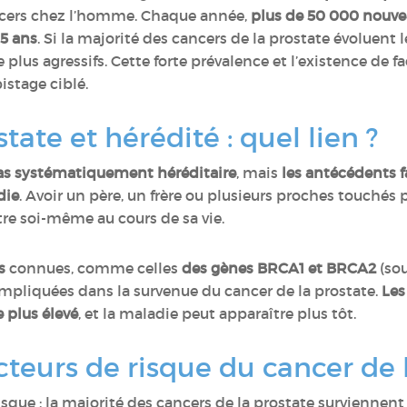
ncers chez l’homme. Chaque année,
plus de 50 000 nouve
65 ans
. Si la majorité des cancers de la prostate évoluen
 plus agressifs. Cette forte prévalence et l’existence de f
istage ciblé.
tate et hérédité : quel lien ?
as systématiquement héréditaire
, mais
les antécédents 
die
. Avoir un père, un frère ou plusieurs proches touchés 
être soi-même au cours de sa vie.
s
connues, comme celles
des gènes BRCA1 et BRCA2
(sou
 impliquées dans la survenue du cancer de la prostate.
Les
 plus élevé
, et la maladie peut apparaître plus tôt.
cteurs de risque du cancer de 
isque : la majorité des cancers de la prostate surviennent