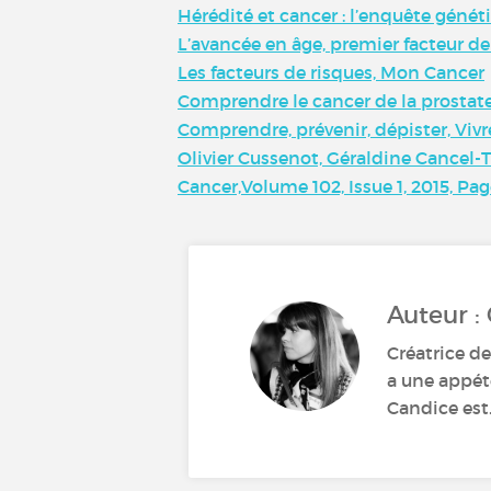
Hérédité et cancer : l’enquête généti
L’avancée en âge, premier facteur de
Les facteurs de risques, Mon Cancer
Comprendre le cancer de la prostat
Comprendre, prévenir, dépister, Vivr
Olivier Cussenot, Géraldine Cancel-T
Cancer,Volume 102, Issue 1, 2015, Pag
Auteur :
Créatrice de
a une appéte
Candice est.