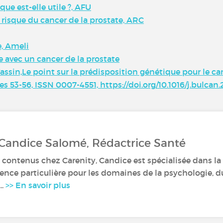
que est-elle utile ?, AFU
 risque du cancer de la prostate, ARC
e, Ameli
e avec un cancer de la prostate
assin,Le point sur la prédisposition génétique pour le can
es 53-56, ISSN 0007-4551, https://doi.org/10.1016/j.bulcan.
 Candice Salomé, Rédactrice Santé
 contenus chez Carenity, Candice est spécialisée dans la r
nce particulière pour les domaines de la psychologie, du
..
>> En savoir plus