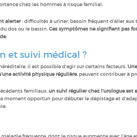
rtance chez les hommes à risque familial.
t alerter
: difficultés à uriner, besoin fréquent d’aller aux
 du dos ou le bassin.
Ces symptômes ne signifient pas for
ide
.
n et suivi médical ?
éditaire, il est possible d’agir sur certains facteurs.
Une
qu’une activité physique régulière
, peuvent contribuer à pr
écédents familiaux,
un suivi régulier chez l’urologue est 
e moment opportun pour débuter le dépistage et d’adapte
vie.
e maladie fréquente, dont le risque augmente avec l’âge e