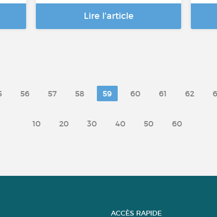
Lire l'article
5
56
57
58
59
60
61
62
6
10
20
30
40
50
60
ACCÈS RAPIDE