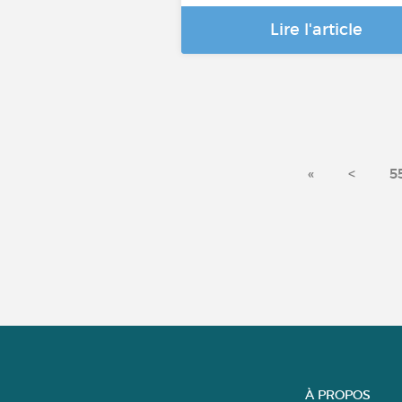
Lire l'article
«
<
5
À PROPOS