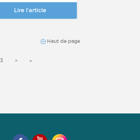
Lire l'article
Haut de page
3
>
»