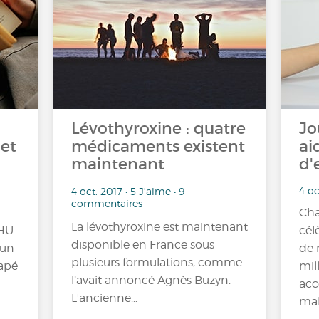
Lévothyroxine : quatre
Jo
et
médicaments existent
ai
maintenant
d'
4 oc
4 oct. 2017 • 5 J'aime • 9
commentaires
Cha
La lévothyroxine est maintenant
CHU
cél
disponible en France sous
 un
de 
plusieurs formulations, comme
capé
mil
l’avait annoncé Agnès Buzyn.
ac
L'ancienne…
…
mal