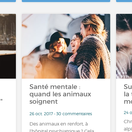
Santé mentale :
Su
quand les animaux
la
"
soignent
mo
24 o
26 oct. 2017 • 30 commentaires
Chr
Des animaux en renfort, à
alp
l’hôpital psychiatrique ? Cela