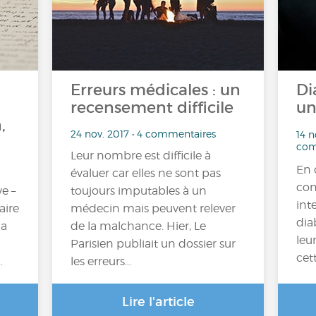
Erreurs médicales : un
Di
recensement difficile
un
,
24 nov. 2017 • 4 commentaires
14 n
com
Leur nombre est difficile à
En 
évaluer car elles ne sont pas
con
ve –
toujours imputables à un
int
aire
médecin mais peuvent relever
dia
la
de la malchance. Hier, Le
leu
Parisien publiait un dossier sur
cet
…
les erreurs...
Lire l'article