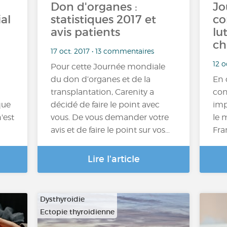
Don d'organes :
Jo
al
statistiques 2017 et
co
avis patients
lu
ch
17 oct. 2017 • 13 commentaires
12 o
Pour cette Journée mondiale
du don d’organes et de la
En 
transplantation, Carenity a
cont
que
décidé de faire le point avec
imp
'est
vous. De vous demander votre
le 
avis et de faire le point sur vos…
Fra
Lire l'article
Dysthyroidie
Ectopie thyroidienne
…