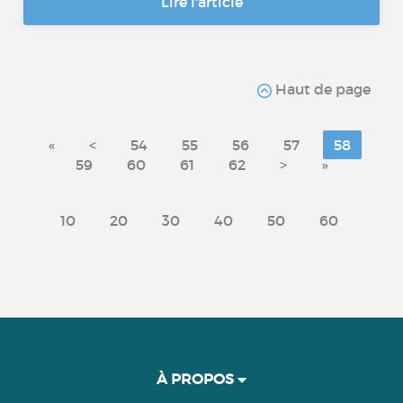
Lire l'article
Haut de page
«
<
54
55
56
57
58
59
60
61
62
>
»
10
20
30
40
50
60
À PROPOS