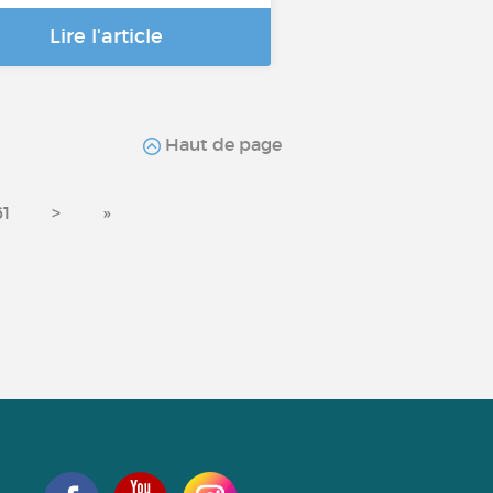
Lire l'article
Haut de page
61
>
»