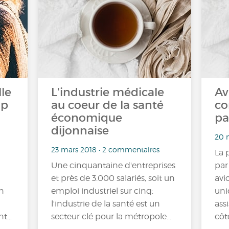
lle
L'industrie médicale
Av
up
au coeur de la santé
co
économique
pa
dijonnaise
20 
23 mars 2018 • 2 commentaires
La 
Une cinquantaine d'entreprises
par
et près de 3.000 salariés, soit un
avi
en
emploi industriel sur cinq:
uni
l'industrie de la santé est un
ass
ent…
secteur clé pour la métropole…
côt