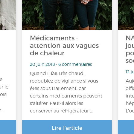
Médicaments :
NA
attention aux vagues
jo
de chaleur
po
so
20 juin 2018 • 6 commentaires
12 j
Quand il fait très chaud,
ée
redoublez de vigilance si vous
Auj
r le
êtes sous traitement, car
off
oisi
certains médicaments peuvent
int
s'altérer. Faut-il alors les
hép
e…
conserver au réfrigérateur …
L’o
Lire l'article