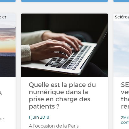
e et
Scléro
Quelle est la place du
SE
,
numérique dans la
ve
prise en charge des
th
patients ?
re
1 juin 2018
29 m
ne
com
A l’occasion de la Paris