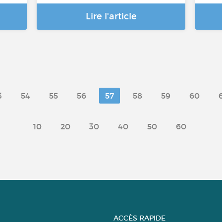
Lire l'article
3
54
55
56
57
58
59
60
10
20
30
40
50
60
ACCÈS RAPIDE