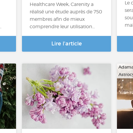
Le 
Healthcare Week, Carenity a
ser
réalisé une étude auprès de 750
sou
membres afin de mieux
mal
…
comprendre leur utilisation…
Lire l'article
Adama
Astro
…