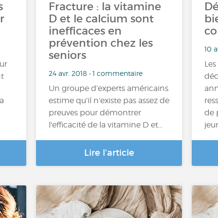
s
Fracture : la vitamine
Dé
r
D et le calcium sont
bi
inefficaces en
co
prévention chez les
10 a
seniors
ur
Les
24 avr. 2018 • 1 commentaire
t
déc
Un groupe d’experts américains
ann
La
estime qu’il n’existe pas assez de
res
preuves pour démontrer
de 
l'efficacité de la vitamine D et…
jeu
Lire l'article