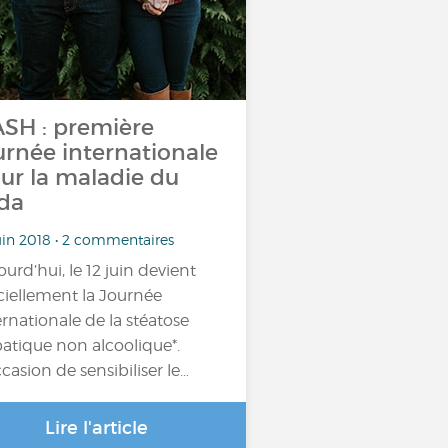
SH : première
urnée internationale
ur la maladie du
da
uin 2018 • 2 commentaires
ourd’hui, le 12 juin devient
iciellement la Journée
ernationale de la stéatose
atique non alcoolique*.
ccasion de sensibiliser le…
Lire l'article