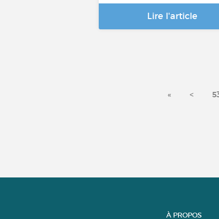
Lire l'article
«
<
5
À PROPOS