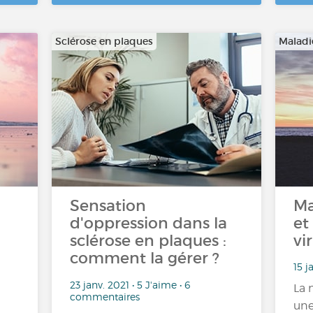
Sclérose en plaques
Maladi
Sensation
Ma
d'oppression dans la
et
sclérose en plaques :
vi
comment la gérer ?
15 j
23 janv. 2021 • 5 J'aime • 6
La 
commentaires
une