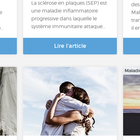
La sclérose en plaques (SEP) est
des
une maladie inflammatoire
e
Mal
progressive dans laquelle le
tra
système immunitaire attaque…
e…
il 
Lire l'article
Maladi