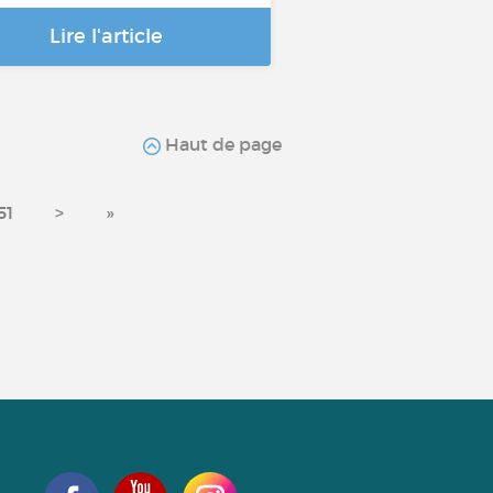
Lire l'article
Haut de page
51
>
»