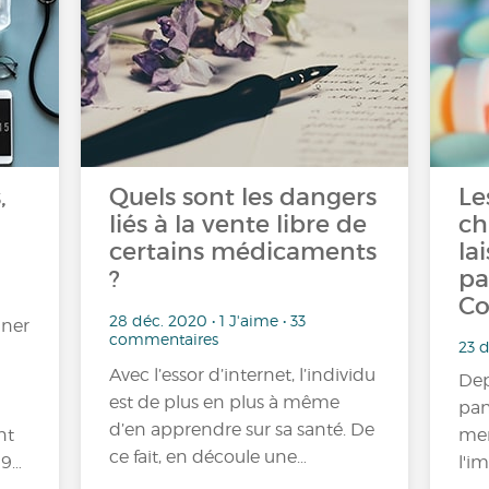
,
Quels sont les dangers
Le
liés à la vente libre de
ch
certains médicaments
la
?
pa
Co
28 déc. 2020 • 1 J'aime • 33
gner
commentaires
23 
Avec l’essor d’internet, l’individu
Dep
est de plus en plus à même
pan
d’en apprendre sur sa santé. De
nt
mem
ce fait, en découle une…
19…
l'i