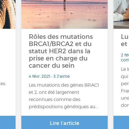
Rôles des mutations
Lu
BRCA1/BRCA2 et du
et
statut HER2 dans la
2 fé
prise en charge du
com
cancer du sein
Le 
4 févr. 2021 • 3 J'aime
qui
des
per
Les mutations des gènes BRAC1
Fra
et 2, ont été largement
une
reconnues comme des
don
prédispositions génétiques au…
Lire l'article