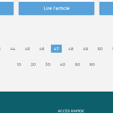
Lire l'article
3
44
45
46
47
48
49
50
10
20
30
40
50
60
ACCÈS RAPIDE