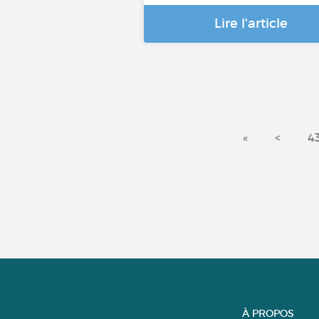
Lire l'article
«
<
4
À PROPOS