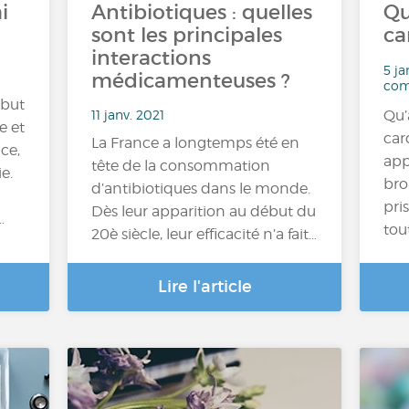
i
Antibiotiques : quelles
Qu
sont les principales
ca
interactions
5 ja
médicamenteuses ?
com
 but
11 janv. 2021
Qu’
e et
car
La France a longtemps été en
ce,
app
tête de la consommation
e.
bro
d’antibiotiques dans le monde.
pri
Dès leur apparition au début du
.
tou
20è siècle, leur efficacité n’a fait…
Lire l'article