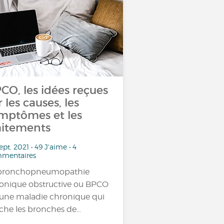
CO, les idées reçues
r les causes, les
mptômes et les
aitements
ept. 2021 • 49 J'aime • 4
mentaires
 bronchopneumopathie
onique obstructive ou BPCO
 une maladie chronique qui
che les bronches de…