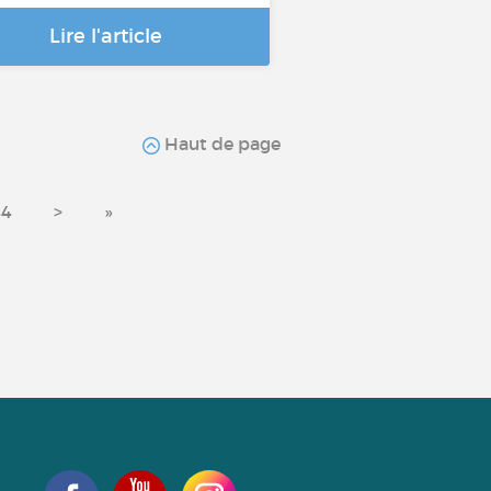
Lire l'article
Haut de page
44
>
»