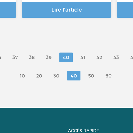
Lire l'article
6
37
38
39
40
41
42
43
10
20
30
40
50
60
ACCÈS RAPIDE