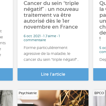
Cancer du sein “triple
Qu
négatif” : un nouveau
la
traitement va être
pa
autorisé dès le 1er
un
novembre en France
ch
t
de
6 oct. 2021 • 1 J'aime • 1
ue
!
commentaire
nts
Forme particulièrement
5 oc
e
com
agressive de la maladie, le
e
cancer du sein "triple négatif"…
Dep
Lire l'article
Psychiatrie
BPCO