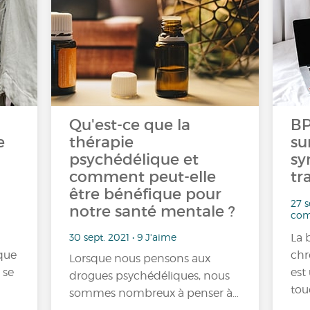
Qu'est-ce que la
BP
e
thérapie
su
psychédélique et
sy
comment peut-elle
tr
être bénéfique pour
27 s
notre santé mentale ?
com
30 sept. 2021 • 9 J'aime
La
que
chr
Lorsque nous pensons aux
 se
est
drogues psychédéliques, nous
tou
sommes nombreux à penser à…