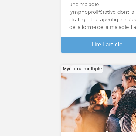
une maladie
lymphoproliférative, dont la
stratégie thérapeutique dé
de la forme de la maladie. L
Lire l'article
Myélome multiple