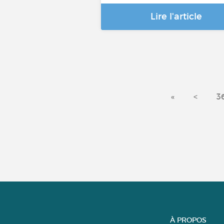
Lire l'article
«
<
3
À PROPOS