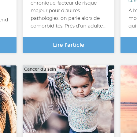
com
chronique, facteur de risque
majeur pour d’autres
À l
pathologies, on parle alors de
mon
pend
comorbidités. Près d’un adulte…
qui
a…
Lire l'article
Cancer du sein