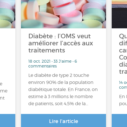
Diabète : l’OMS veut
Qu
améliorer l’accès aux
di
traitements
ca
Co
18 oct. 2021 • 33 J'aime • 6
di
commentaires
tr
Le diabète de type 2 touche
environ 90% de la population
14 o
te
com
diabétique totale. En France, on
mme
estime à 3 millions le nombre
En 
ont
de patients, soit 4,5% de la…
pou
Lire l'article