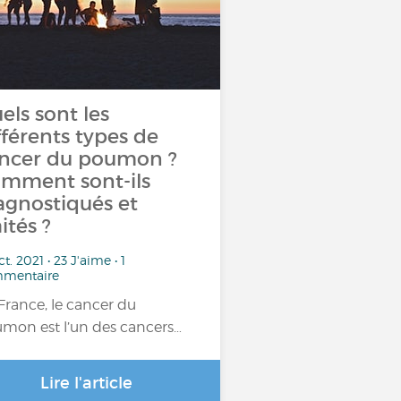
els sont les
fférents types de
ncer du poumon ?
mment sont-ils
agnostiqués et
aités ?
ct. 2021 • 23 J'aime • 1
mentaire
France, le cancer du
mon est l’un des cancers…
Lire l'article