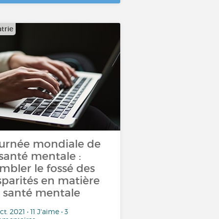
trie
urnée mondiale de
 santé mentale :
mbler le fossé des
sparités en matière
 santé mentale
ct. 2021 • 11 J'aime • 3