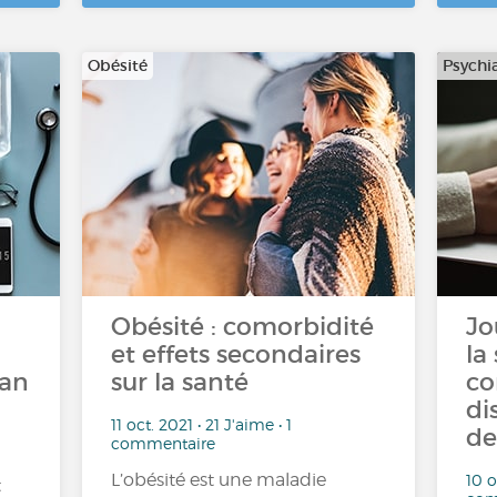
Obésité
Psychia
Obésité : comorbidité
Jo
et effets secondaires
la
man
sur la santé
co
di
11 oct. 2021 • 21 J'aime • 1
de
commentaire
L’obésité est une maladie
10 o
t