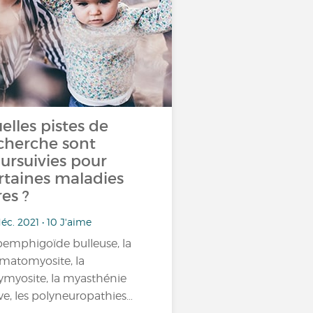
elles pistes de
cherche sont
ursuivies pour
rtaines maladies
res ?
éc. 2021 • 10 J'aime
pemphigoïde bulleuse, la
matomyosite, la
ymyosite, la myasthénie
ve, les polyneuropathies…