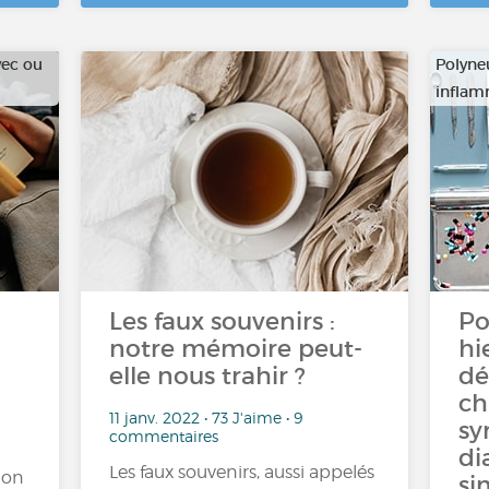
vec ou
Polyne
inflam
Les faux souvenirs :
Po
notre mémoire peut-
hi
elle nous trahir ?
dé
ch
11 janv. 2022 • 73 J'aime • 9
sy
commentaires
di
Les faux souvenirs, aussi appelés
ion
si