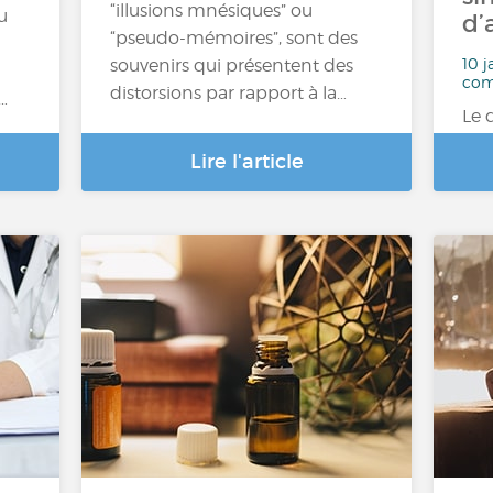
“illusions mnésiques” ou
u
d’
“pseudo-mémoires”, sont des
10 j
souvenirs qui présentent des
com
distorsions par rapport à la…
…
Le 
Lire l'article