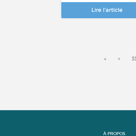
Lire l'article
«
<
3
À PROPOS