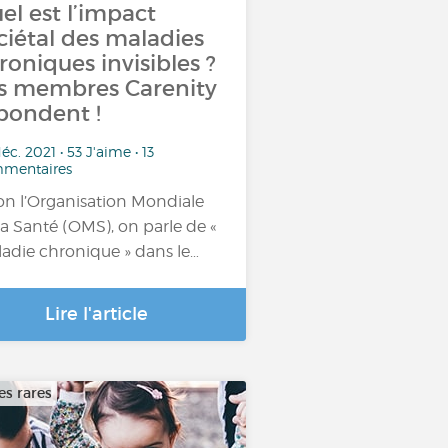
el est l’impact
ciétal des maladies
roniques invisibles ?
s membres Carenity
pondent !
éc. 2021 • 53 J'aime • 13
mentaires
on l’Organisation Mondiale
la Santé (OMS), on parle de «
adie chronique » dans le…
Lire l'article
es rares