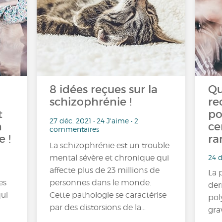
8 idées reçues sur la
Qu
schizophrénie !
re
t
po
27 déc. 2021 • 24 J'aime • 2
n
ce
commentaires
e !
ra
La schizophrénie est un trouble
24 d
mental sévère et chronique qui
affecte plus de 23 millions de
La 
es
personnes dans le monde.
der
qui
Cette pathologie se caractérise
pol
par des distorsions de la…
gra