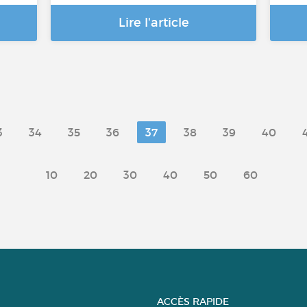
Lire l'article
3
34
35
36
37
38
39
40
10
20
30
40
50
60
ACCÈS RAPIDE