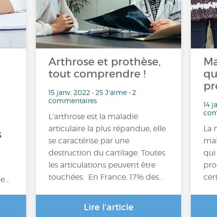
Arthrose et prothèse,
Ma
tout comprendre !
qu
pr
15 janv. 2022 • 25 J'aime • 2
commentaires
14 j
com
L’arthrose est la maladie
articulaire la plus répandue, elle
La 
s
se caractérise par une
mal
destruction du cartilage. Toutes
qui
les articulations peuvent être
pro
touchées. En France, 17% des…
cer
pe…
Lire l'article