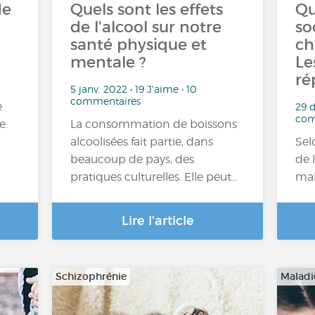
de
Quels sont les effets
Qu
de l'alcool sur notre
so
santé physique et
ch
mentale ?
Le
ré
5 janv. 2022 • 19 J'aime • 10
commentaires
e
29 d
com
e.
La consommation de boissons
alcoolisées fait partie, dans
Sel
beaucoup de pays, des
de 
pratiques culturelles. Elle peut…
mal
Lire l'article
Schizophrénie
Maladi