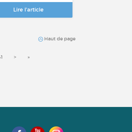
Lire l'article
Haut de page
41
>
»