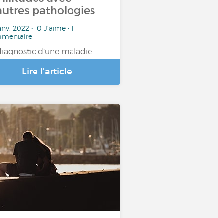
autres pathologies
anv. 2022 • 10 J'aime • 1
mentaire
diagnostic d’une maladie…
Lire l'article