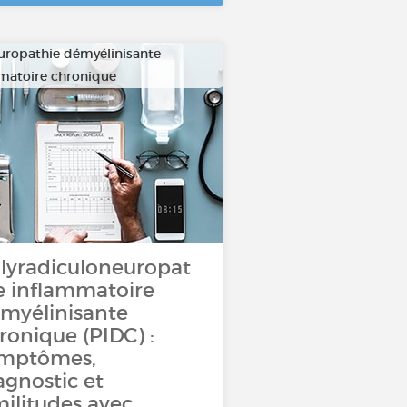
uropathie démyélinisante
matoire chronique
lyradiculoneuropat
e inflammatoire
myélinisante
ronique (PIDC) :
mptômes,
agnostic et
militudes avec