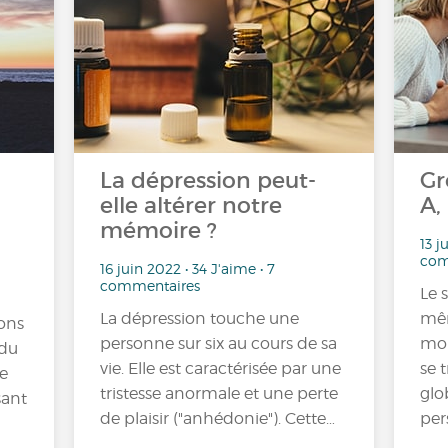
La dépression peut-
Gr
elle altérer notre
A,
mémoire ?
13 j
com
16 juin 2022 • 34 J'aime • 7
commentaires
Le 
La dépression touche une
mêm
ons
personne sur six au cours de sa
mon
 du
vie. Elle est caractérisée par une
se 
ée
tristesse anormale et une perte
glo
sant
de plaisir ("anhédonie"). Cette…
per