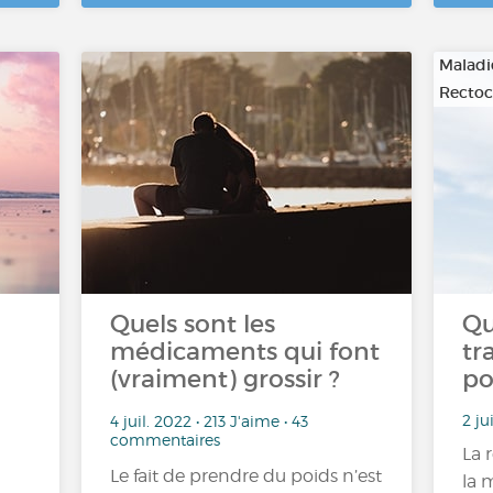
Maladi
Rectoc
Quels sont les
Qu
médicaments qui font
tr
(vraiment) grossir ?
po
2 ju
4 juil. 2022 • 213 J'aime • 43
commentaires
La 
Le fait de prendre du poids n’est
la 