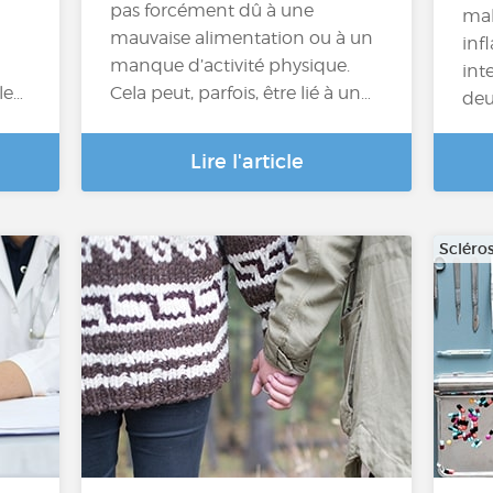
pas forcément dû à une
mal
mauvaise alimentation ou à un
inf
manque d’activité physique.
inte
le…
Cela peut, parfois, être lié à un…
deu
Lire l'article
Scléro