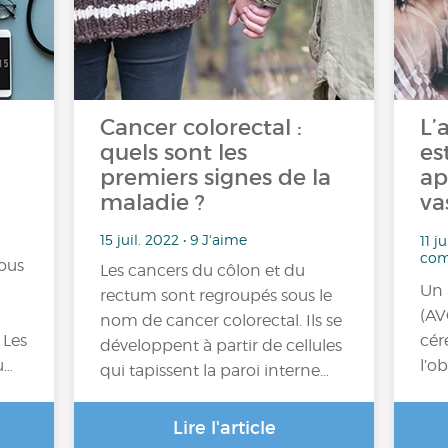
Cancer colorectal :
L’
quels sont les
es
premiers signes de la
ap
maladie ?
va
15 juil. 2022 • 9 J'aime
11 j
com
nous
Les cancers du côlon et du
Un 
rectum sont regroupés sous le
(AV
nom de cancer colorectal. Ils se
 Les
cér
développent à partir de cellules
u…
l’o
qui tapissent la paroi interne…
Lire l'article