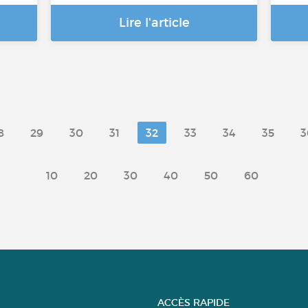
Lire l'article
8
29
30
31
32
33
34
35
3
10
20
30
40
50
60
ACCÈS RAPIDE