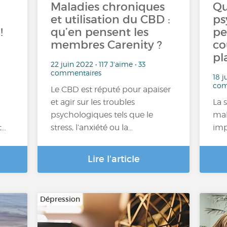
Maladies chroniques
Qu
et utilisation du CBD :
ps
!
qu’en pensent les
pe
membres Carenity ?
co
pl
22 juin 2022 • 117 J'aime • 33
commentaires
18 j
com
Le CBD est réputé pour apaiser
et agir sur les troubles
La 
psychologiques tels que le
mal
t…
stress, l’anxiété ou la…
imp
Lire l'article
Dépression