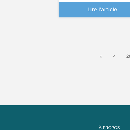
Lire l'article
«
<
2
À PROPOS