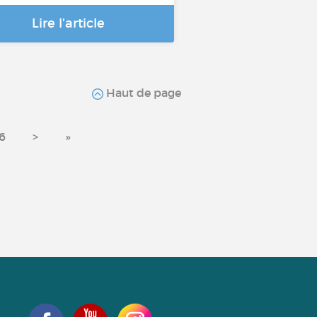
Lire l'article
Haut de page
6
>
»