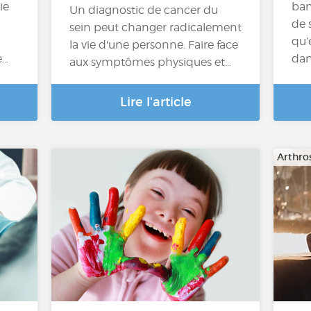
ie
ban
Un diagnostic de cancer du
de 
sein peut changer radicalement
qu’
la vie d'une personne. Faire face
e…
dan
aux symptômes physiques et…
Lire l'article
Arthro