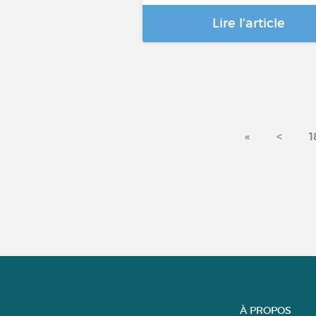
Lire l'article
«
<
1
À PROPOS