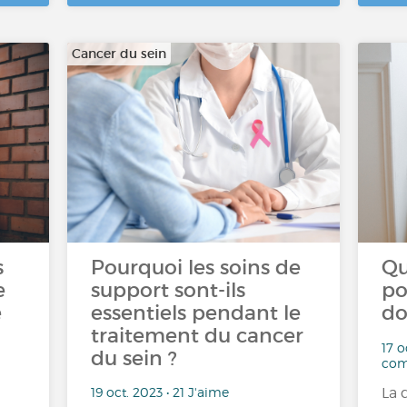
Cancer du sein
s
Pourquoi les soins de
Qu
e
support sont-ils
po
e
essentiels pendant le
do
traitement du cancer
17 o
du sein ?
com
19 oct. 2023 • 21 J'aime
La 