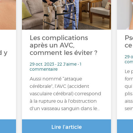
Les complications
Ps
après un AVC,
ce
d y
comment les éviter ?
29 o
com
29 oct. 2023 • 22 J'aime • 1
commentaire
Le 
Aussi nommé “attaque
for
cérébrale”, l’AVC (accident
qui
vasculaire cérébral) correspond
plis
à la rupture ou à l’obstruction
aiss
d’un vaisseau sanguin dans le…
sei
Lire l'article