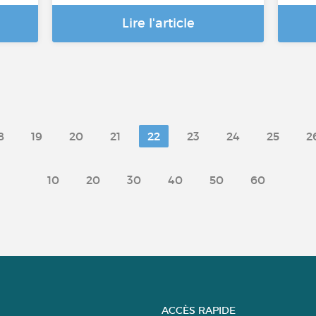
Lire l'article
8
19
20
21
22
23
24
25
2
10
20
30
40
50
60
ACCÈS RAPIDE