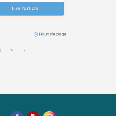
Lire l'article
Haut de page
6
>
»