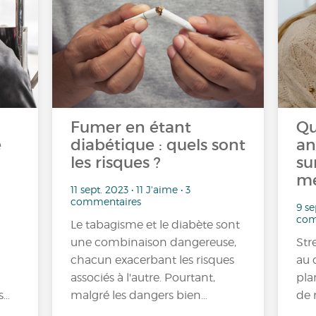
Fumer en étant
Qu
e
diabétique : quels sont
an
les risques ?
su
me
11 sept. 2023 • 11 J'aime • 3
commentaires
9 se
com
Le tabagisme et le diabète sont
une combinaison dangereuse,
Str
chacun exacerbant les risques
au 
associés à l'autre. Pourtant,
pla
s…
malgré les dangers bien…
de 