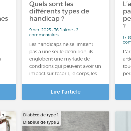
Quels sont les
L’
différents types de
pa
mes
handicap ?
pe
?
9 oct. 2023 • 36 J'aime • 2
commentaires
17 s
com
Les handicaps ne se limitent
pas à une seule définition, ils
L'a
u
englobent une myriade de
art
conditions qui peuvent avoir un
tou
impact sur l'esprit, le corps, les…
per
Lire l'article
in
Diabète de type 1
Diabète de type 2