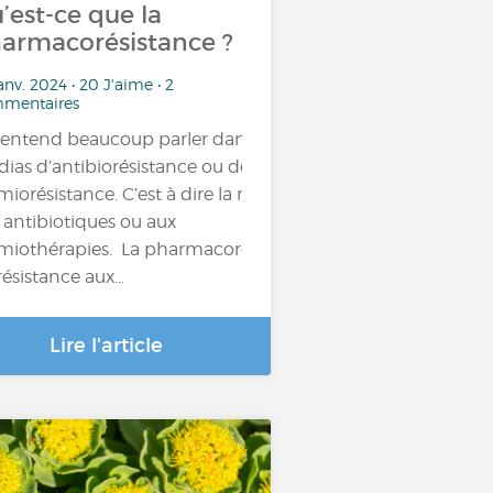
’est-ce que la
armacorésistance ?
anv. 2024 • 20 J'aime • 2
mentaires
entend beaucoup parler dans les
ias d’antibiorésistance ou de
miorésistance. C’est à dire la résistance
 antibiotiques ou aux
miothérapies. La pharmacorésistance,
résistance aux...
Lire l'article