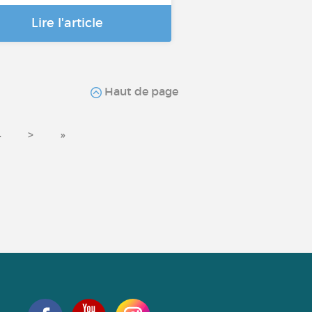
Lire l'article
Haut de page
4
>
»