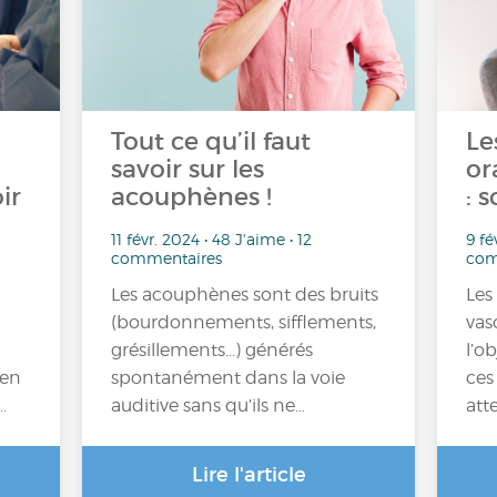
Tout ce qu’il faut
Le
savoir sur les
or
ir
acouphènes !
: 
11 févr. 2024 • 48 J'aime • 12
9 fé
commentaires
com
Les acouphènes sont des bruits
Les
(bourdonnements, sifflements,
vas
grésillements...) générés
l’o
 en
spontanément dans la voie
ces
…
auditive sans qu’ils ne…
att
Lire l'article