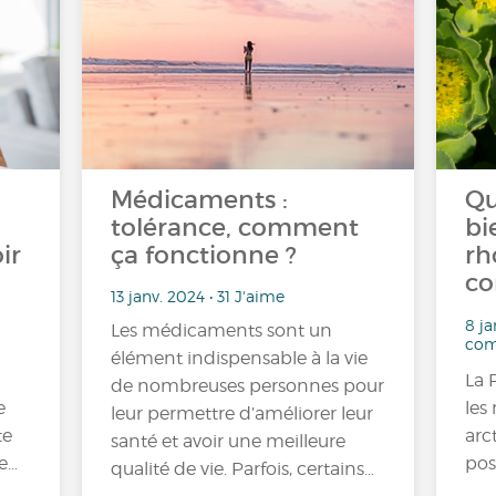
Médicaments :
Qu
tolérance, comment
bi
ir
ça fonctionne ?
rh
co
13 janv. 2024 • 31 J'aime
8 ja
Les médicaments sont un
com
élément indispensable à la vie
La 
de nombreuses personnes pour
e
les
leur permettre d’améliorer leur
te
arc
santé et avoir une meilleure
e…
pos
qualité de vie. Parfois, certains…