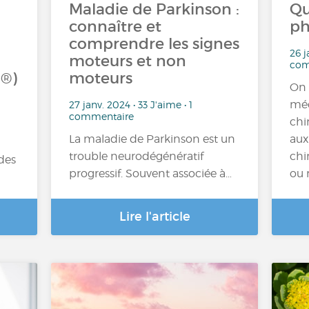
Maladie de Parkinson :
Qu
connaître et
ph
comprendre les signes
26 j
moteurs et non
com
a®)
moteurs
On 
méd
27 janv. 2024 • 33 J'aime • 1
commentaire
chi
La maladie de Parkinson est un
aux
trouble neurodégénératif
chi
des
progressif. Souvent associée à…
ou 
Lire l'article