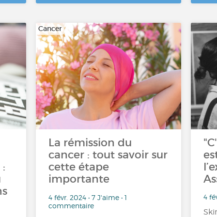
Cancer
La rémission du
"C
cancer : tout savoir sur
es
:
cette étape
l’
u
importante
As
ns
4 fé
4 févr. 2024 • 7 J'aime • 1
commentaire
Ski