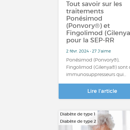
Tout savoir sur les
traitements
Ponésimod
(Ponvory®) et
Fingolimod (Gileny
pour la SEP-RR
2 févr. 2024 • 27 J'aime
Ponésimod (Ponvory®),
Fingolimod (Gilenya®) sont 
immunosuppresseurs qui…
Lire l'article
Diabète de type 1
Diabète de type 2