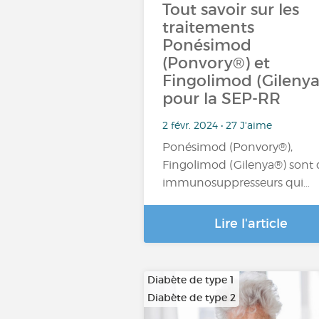
Tout savoir sur les
traitements
Ponésimod
(Ponvory®) et
Fingolimod (Gileny
pour la SEP-RR
2 févr. 2024 • 27 J'aime
Ponésimod (Ponvory®),
Fingolimod (Gilenya®) sont 
immunosuppresseurs qui…
Lire l'article
Diabète de type 1
Diabète de type 2