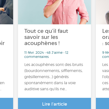
Tout ce qu’il faut
Le
savoir sur les
or
ir
acouphènes !
: 
11 févr. 2024 • 48 J'aime • 12
9 fé
commentaires
com
Les acouphènes sont des bruits
Les
(bourdonnements, sifflements,
vas
grésillements...) générés
l’o
 en
spontanément dans la voie
ces
…
auditive sans qu’ils ne…
att
Lire l'article