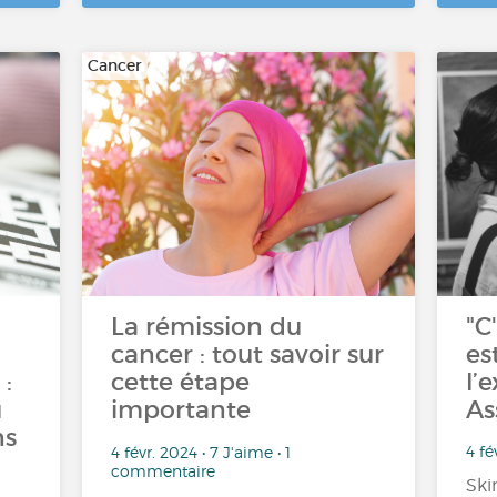
Cancer
La rémission du
"C
cancer : tout savoir sur
es
:
cette étape
l’
u
importante
As
ns
4 fé
4 févr. 2024 • 7 J'aime • 1
commentaire
Ski