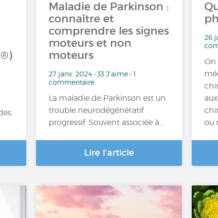
Maladie de Parkinson :
Qu
connaître et
ph
comprendre les signes
26 j
moteurs et non
com
a®)
moteurs
On 
méd
27 janv. 2024 • 33 J'aime • 1
commentaire
chi
La maladie de Parkinson est un
aux
trouble neurodégénératif
chi
des
progressif. Souvent associée à…
ou 
Lire l'article