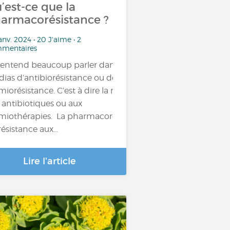
’est-ce que la
armacorésistance ?
anv. 2024 • 20 J'aime • 2
mentaires
entend beaucoup parler dans les
ias d’antibiorésistance ou de
miorésistance. C’est à dire la résistance
 antibiotiques ou aux
miothérapies. La pharmacorésistance,
résistance aux...
Lire l'article