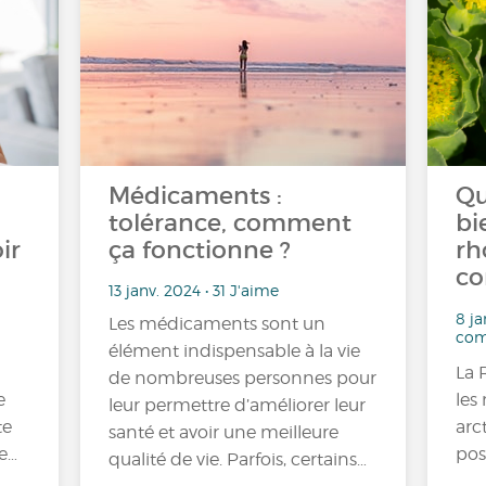
Médicaments :
Qu
tolérance, comment
bi
ir
ça fonctionne ?
rh
co
13 janv. 2024 • 31 J'aime
8 ja
Les médicaments sont un
com
élément indispensable à la vie
La 
de nombreuses personnes pour
e
les
leur permettre d’améliorer leur
te
arc
santé et avoir une meilleure
e…
pos
qualité de vie. Parfois, certains…