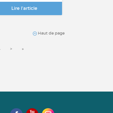
Lire l'article
Haut de page
4
>
»