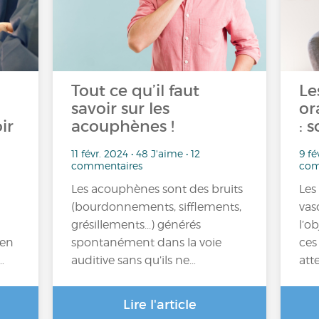
Tout ce qu’il faut
Le
savoir sur les
or
ir
acouphènes !
: 
11 févr. 2024 • 48 J'aime • 12
9 fé
commentaires
com
Les acouphènes sont des bruits
Les
(bourdonnements, sifflements,
vas
grésillements...) générés
l’o
 en
spontanément dans la voie
ces
…
auditive sans qu’ils ne…
att
Lire l'article