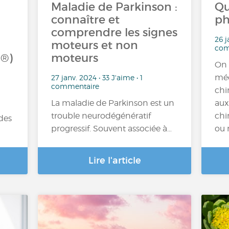
Maladie de Parkinson :
Qu
connaître et
ph
comprendre les signes
26 j
moteurs et non
com
a®)
moteurs
On 
méd
27 janv. 2024 • 33 J'aime • 1
commentaire
chi
La maladie de Parkinson est un
aux
trouble neurodégénératif
chi
des
progressif. Souvent associée à…
ou 
Lire l'article