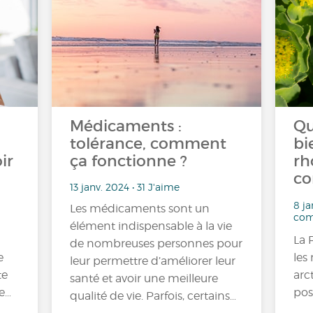
Médicaments :
Qu
tolérance, comment
bi
ir
ça fonctionne ?
rh
co
13 janv. 2024 • 31 J'aime
8 ja
Les médicaments sont un
com
élément indispensable à la vie
La 
de nombreuses personnes pour
e
les
leur permettre d’améliorer leur
te
arc
santé et avoir une meilleure
e…
pos
qualité de vie. Parfois, certains…