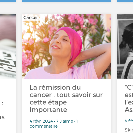
Cancer
La rémission du
"C
cancer : tout savoir sur
es
:
cette étape
l’
u
importante
As
ns
4 fé
4 févr. 2024 • 7 J'aime • 1
commentaire
Ski