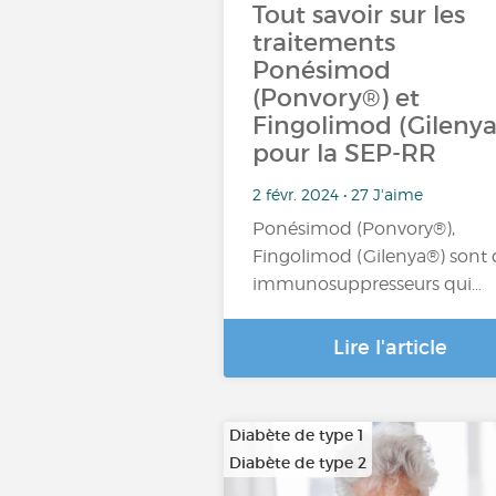
Tout savoir sur les
traitements
Ponésimod
(Ponvory®) et
Fingolimod (Gileny
pour la SEP-RR
2 févr. 2024 • 27 J'aime
Ponésimod (Ponvory®),
Fingolimod (Gilenya®) sont 
immunosuppresseurs qui…
Lire l'article
Diabète de type 1
Diabète de type 2