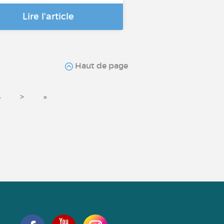
Lire l'article
Haut de page
4
>
»