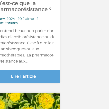
’est-ce que la
armacorésistance ?
anv. 2024 • 20 J'aime • 2
mentaires
entend beaucoup parler dans les
ias d’antibiorésistance ou de
miorésistance. C’est à dire la résistance
 antibiotiques ou aux
miothérapies. La pharmacorésistance,
résistance aux...
Lire l'article