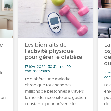
ce
Les bienfaits de
La
l’activité physique
ps
pour gérer le diabète
de
qu
17 févr. 2024 • 30 J'aime • 10
commentaires
ie
16 f
com
Le diabète, une maladie
chronique touchant des
La 
millions de personnes à travers
enj
ion
le monde, nécessite une gestion
pub
…
constante pour prévenir les…
dou