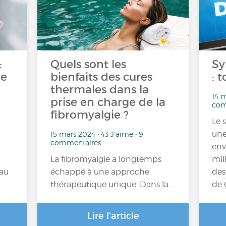
:
Quels sont les
Sy
re
bienfaits des cures
: t
thermales dans la
14 m
prise en charge de la
com
fibromyalgie ?
Le 
une
15 mars 2024 • 43 J'aime • 9
commentaires
env
La fibromyalgie a longtemps
mil
 au
échappé à une approche
des
thérapeutique unique. Dans la…
de 
Lire l'article