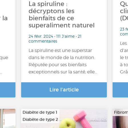
La spiruline :
Qu
décryptons les
cl
 la
bienfaits de ce
(D
superaliment naturel
23 f
com
24 févr. 2024 • 111 J'aime • 21
commentaires
Les
La spiruline est une superstar
d’a
sque
dans le monde de la nutrition.
le 
Réputée pour ses bienfaits
à t
s…
exceptionnels sur la santé, elle…
Grâ
Lire l'article
Diabète de type 1
Fibrom
Diabète de type 2