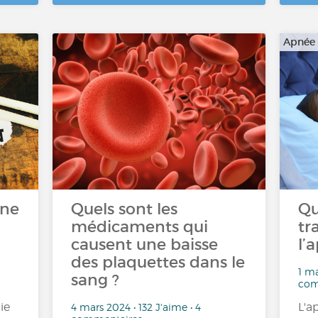
Apnée
une
Quels sont les
Qu
médicaments qui
tr
causent une baisse
l’
des plaquettes dans le
1 ma
sang ?
com
ie
L'a
4 mars 2024 • 132 J'aime • 4