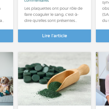
commentaires
syn
n
Les plaquettes ont pour rôle de
obs
faire coaguler le sang, c’est-à-
(SA
la…
dire qu’elles sont présentes…
du 
Lire l'article