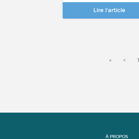
Lire l'article
«
<
À PROPOS