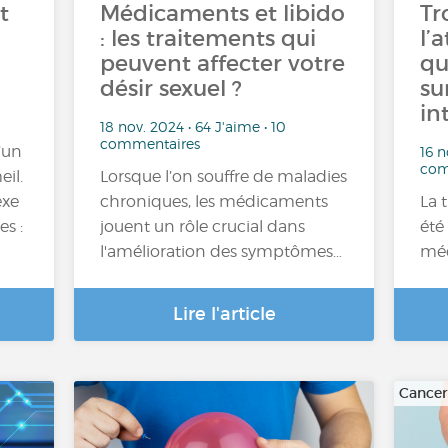
t
Médicaments et libido
Tr
: les traitements qui
l’
peuvent affecter votre
qu
désir sexuel ?
su
in
18 nov. 2024 • 64 J'aime • 10
commentaires
d’un
16 n
com
eil.
Lorsque l’on souffre de maladies
exe
chroniques, les médicaments
La 
s :
jouent un rôle crucial dans
été
l'amélioration des symptômes…
méd
Lire l'article
Cancer