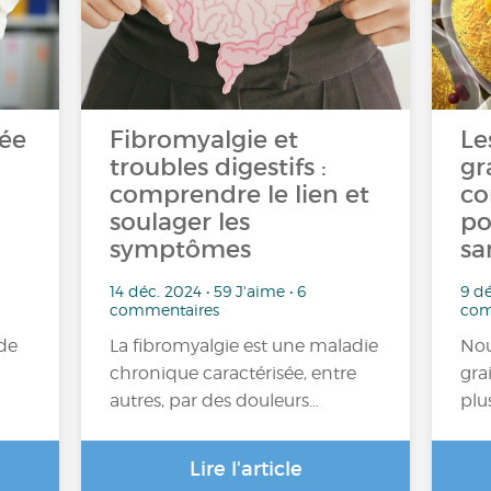
née
Fibromyalgie et
Le
troubles digestifs :
gr
comprendre le lien et
co
soulager les
po
symptômes
sa
14 déc. 2024 • 59 J'aime • 6
9 dé
commentaires
com
de
La fibromyalgie est une maladie
Nou
chronique caractérisée, entre
gra
autres, par des douleurs…
plu
Lire l'article