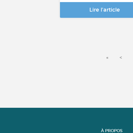
Lire l'article
«
<
À PROPOS