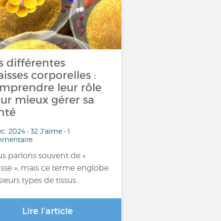
s différentes
aisses corporelles :
mprendre leur rôle
ur mieux gérer sa
nté
c. 2024 • 32 J'aime • 1
mentaire
s parlons souvent de «
isse », mais ce terme englobe
sieurs types de tissus…
Lire l'article