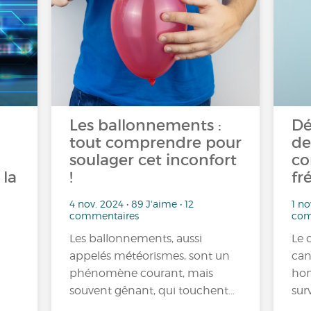
Les ballonnements :
Dé
tout comprendre pour
de
soulager cet inconfort
co
 la
!
fr
4 nov. 2024 • 89 J'aime • 12
1 no
commentaires
com
Les ballonnements, aussi
Le 
appelés météorismes, sont un
can
phénomène courant, mais
hom
souvent gênant, qui touchent…
sur