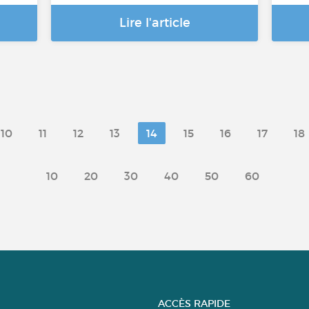
Lire l'article
10
11
12
13
14
15
16
17
18
10
20
30
40
50
60
ACCÈS RAPIDE