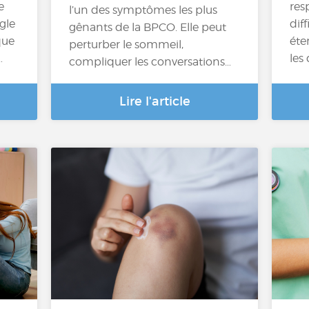
e
res
l’un des symptômes les plus
gle
diff
gênants de la BPCO. Elle peut
que
éte
perturber le sommeil,
…
les
compliquer les conversations…
Lire l'article