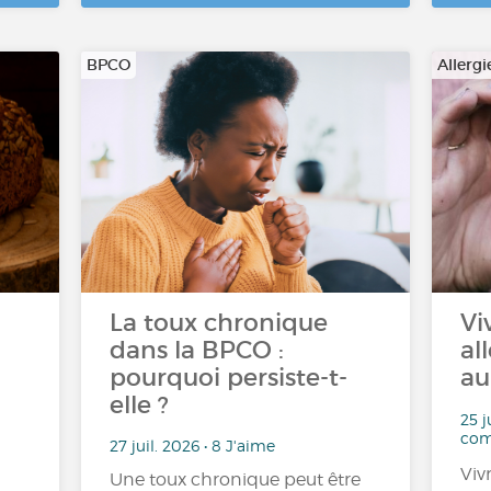
BPCO
Allergi
La toux chronique
Vi
dans la BPCO :
al
pourquoi persiste-t-
au
elle ?
25 j
com
27 juil. 2026 • 8 J'aime
Viv
Une toux chronique peut être