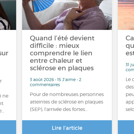
Quand l’été devient
Ca
difficile : mieux
qu
sur
comprendre le lien
es
entre chaleur et
31 j
sclérose en plaques
com
Le 
3 août 2026 • 15 J'aime • 2
r
commentaires
des
Pour de nombreuses personnes
peu
i ne
atteintes de sclérose en plaques
app
t.
(SEP), l’arrivée des fortes…
sel
e…
Lire l'article