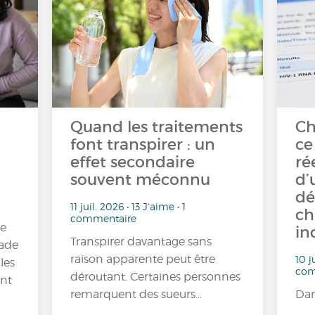
Quand les traitements
Ch
font transpirer : un
ce
effet secondaire
ré
souvent méconnu
d’
dé
11 juil. 2026 • 13 J'aime • 1
ch
commentaire
re
in
Transpirer davantage sans
tade
raison apparente peut être
10 j
les
com
déroutant. Certaines personnes
ont
remarquent des sueurs…
Dan