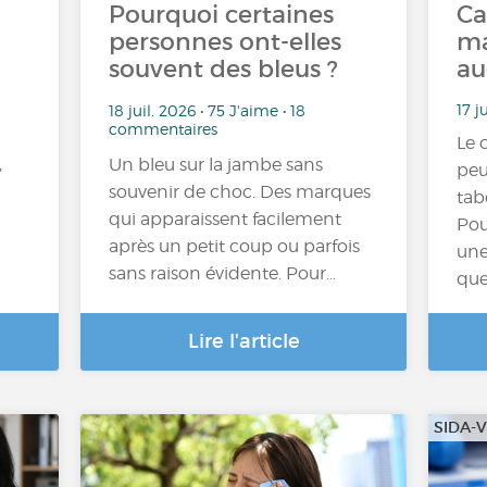
Pourquoi certaines
Ca
personnes ont-elles
ma
souvent des bleus ?
au
17 j
18 juil. 2026 • 75 J'aime • 18
commentaires
Le 
,
Un bleu sur la jambe sans
peu
souvenir de choc. Des marques
tab
qui apparaissent facilement
Pou
après un petit coup ou parfois
une
sans raison évidente. Pour…
que
Lire l'article
SIDA-V