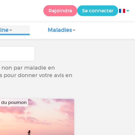
Rejoindre
Se connecter
ine
Maladies
ou non par maladie en
us pour donner votre avis en
r du poumon