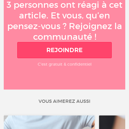
3 personnes ont réagi à cet
article. Et vous, qu’en
pensez-vous ? Rejoignez la
communauté !
REJOINDRE
C'est gratuit & confidentiel
VOUS AIMEREZ AUSSI