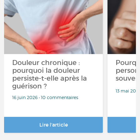
Douleur chronique :
Pourqu
pourquoi la douleur
person
persiste-t-elle après la
souven
guérison ?
13 mai 202
16 juin 2026 • 10 commentaires
Lire l'article