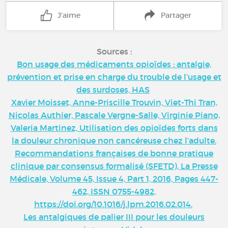
J'aime
Partager
Sources :
Bon usage des médicaments opioïdes : antalgie,
prévention et prise en charge du trouble de l’usage et
des surdoses, HAS
Xavier Moisset, Anne-Priscille Trouvin, Viet-Thi Tran,
Nicolas Authier, Pascale Vergne-Salle, Virginie Piano,
Valeria Martinez, Utilisation des opioïdes forts dans
la douleur chronique non cancéreuse chez l’adulte.
Recommandations françaises de bonne pratique
clinique par consensus formalisé (SFETD), La Presse
Médicale, Volume 45, Issue 4, Part 1, 2016, Pages 447-
462, ISSN 0755-4982,
https://doi.org/10.1016/j.lpm.2016.02.014.
Les antalgiques de palier III pour les douleurs