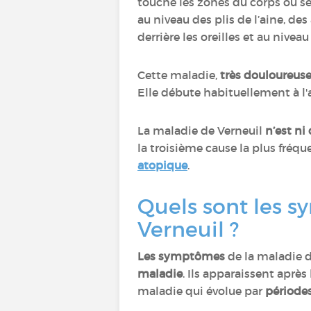
touche les zones du corps où se
au niveau des plis de l’aine, de
derrière les oreilles et au nive
Cette maladie,
très douloureus
Elle débute habituellement à l'
La maladie de Verneuil
n’est ni
la troisième cause la plus fréq
atopique
.
Quels sont les s
Verneuil ?
Les symptômes
de la maladie 
maladie
. Ils apparaissent aprè
maladie qui évolue par
période