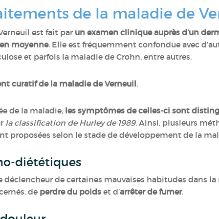
raitements de la maladie de Ve
erneuil est fait par
un examen clinique auprès d’un der
s en moyenne
. Elle est fréquemment confondue avec d’a
culose et parfois la maladie de Crohn, entre autres.
t curatif de la maladie de Verneuil
.
ée de la maladie,
les symptômes de celles-ci sont distingu
ar
la classification de Hurley de 1989
. Ainsi, plusieurs mé
t proposées selon le stade de développement de la mal
éno-diététiques
e déclencheur de certaines mauvaises habitudes dans la m
cernés, de
perdre du poids
et d’
arrêter de fumer
.
a douleur