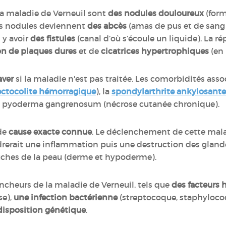
a maladie de Verneuil sont
des nodules douloureux
(form
es nodules deviennent
des abcès
(amas de pus et de sang 
 y avoir
des fistules
(canal d’où s’écoule un liquide). La ré
on de plaques dures
et de
cicatrices hypertrophiques
(en 
aver
si la maladie n'est pas traitée. Les comorbidités asso
ectocolite hémorragique
), la
spondylarthrite ankylosante
 le pyoderma gangrenosum (nécrose cutanée chronique).
 de
cause exacte connue
. Le déclenchement de cette mala
drerait une inflammation puis une destruction des glande
ouches de la peau (derme et hypoderme).
encheurs de la maladie de Verneuil, tels que
des facteurs
se),
une infection bactérienne
(streptocoque, staphylocoq
disposition génétique
.