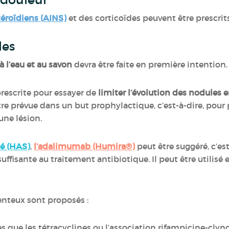
éroïdiens (AINS)
et des corticoïdes peuvent être prescri
les
à l’eau et au savon
devra être faite en première intention
rescrite pour essayer de
limiter l’évolution des nodules 
tre prévue dans un but prophylactique, c’est-à-dire, pour p
une lésion.
té (HAS)
,
l’adalimumab (Humira®)
peut être suggéré, c’es
ffisante au traitement antibiotique. Il peut être utilisé e
nteux sont proposés :
es que les tétracyclines ou l’association rifampicine-cly