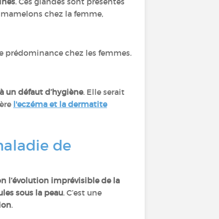
ines
. Ces glandes sont présentes
 des mamelons chez la femme,
ne prédominance chez les femmes.
 à un défaut d’hygiène
. Elle serait
ière
l'eczéma et la dermatite
maladie de
on
l’évolution imprévisible de la
les sous la peau
. C’est une
ion
.