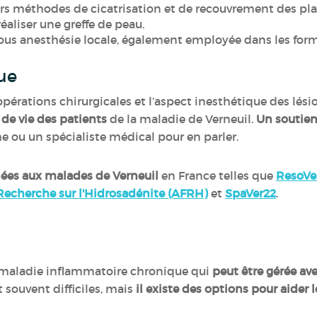
 méthodes de cicatrisation et de recouvrement des plaie
réaliser une greffe de peau.
ous anesthésie locale, également employée dans les for
que
 opérations chirurgicales et l’aspect inesthétique des lési
de vie des patients
de la maladie de Verneuil.
Un soutien
che ou un spécialiste médical pour en parler.
nées aux malades de Verneuil
en France telles que
ResoVe
 Recherche sur l'Hidrosadénite (AFRH)
et
SpaVer22
.
 maladie inflammatoire chronique qui
peut être gérée av
 souvent difficiles, mais
il existe des options pour aider l