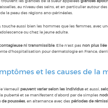
 trouvent les glandes de la sueur appelées
glandes apocr
s aisselles, au niveau des seins, et en particulier autour
au de la peau des régions ano-périnéales.
e
, touche aussi bien les hommes que les femmes, avec u
adolescence ou chez le jeune adulte.
 contagieuse ni transmissible
. Elle n’est pas
non plus liée
uente d'hospitalisation pour dermatologie en France, derr
ymptômes et les causes de la 
de Verneuil
peuvent varier selon les individus
et aussi,
sel
s la puberté et se manifestent d’abord par de simples
nodu
s de poussées
, en alternance avec des
périodes de rémiss