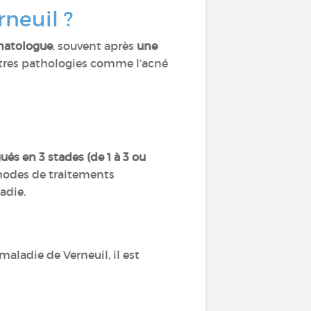
rneuil ?
matologue
, souvent après
une
utres pathologies comme l’acné
és en 3 stades (de 1 à 3 ou
thodes de traitements
adie.
aladie de Verneuil, il est