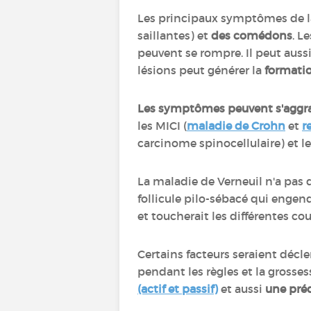
Les principaux symptômes de l
saillantes) et
des comédons
. L
peuvent se rompre. Il peut aussi
lésions peut générer la
formati
Les symptômes peuvent s'aggr
les MICI (
maladie de Crohn
et
r
carcinome spinocellulaire) et
La maladie de Verneuil n'a pas
follicule pilo-sébacé qui engen
et toucherait les différentes c
Certains facteurs seraient décl
pendant les règles et la grosses
(actif et passif)
et aussi
une pré