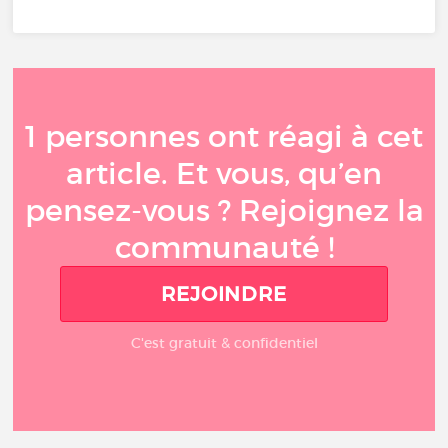
1 personnes ont réagi à cet
article. Et vous, qu’en
pensez-vous ? Rejoignez la
communauté !
REJOINDRE
C'est gratuit & confidentiel