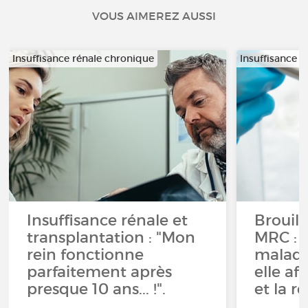
VOUS AIMEREZ AUSSI
Insuffisance rénale chronique
Insuffisance 
Insuffisance rénale et
Brouill
transplantation : "Mon
MRC : 
rein fonctionne
maladi
parfaitement après
elle af
presque 10 ans... !".
et la ré