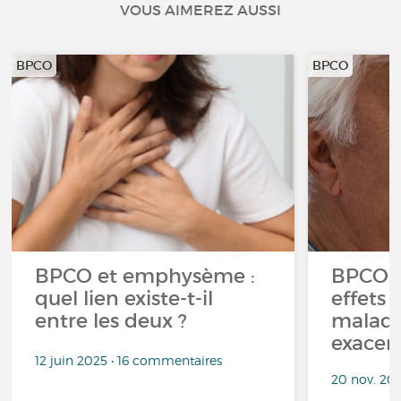
VOUS AIMEREZ AUSSI
BPCO
BPCO
BPCO et emphysème :
BPCO, 
quel lien existe-t-il
effets 
entre les deux ?
maladie
exacer
12 juin 2025 • 16 commentaires
20 nov. 20