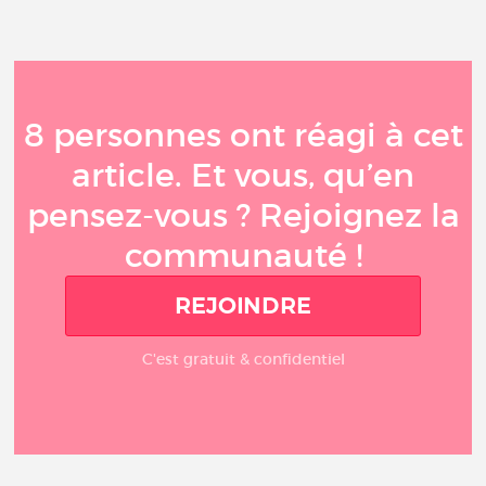
8 personnes ont réagi à cet
article. Et vous, qu’en
pensez-vous ? Rejoignez la
communauté !
REJOINDRE
C'est gratuit & confidentiel