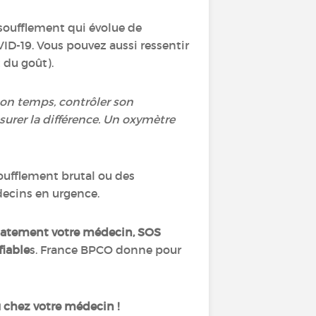
ssoufflement qui évolue de
ID-19. Vous pouvez aussi ressentir
 du goût).
 son temps, contrôler son
mesurer la différence. Un oxymètre
soufflement brutal ou des
édecins en urgence.
iatement votre médecin, SOS
fiable
s. France BPCO donne pour
u chez votre médecin !