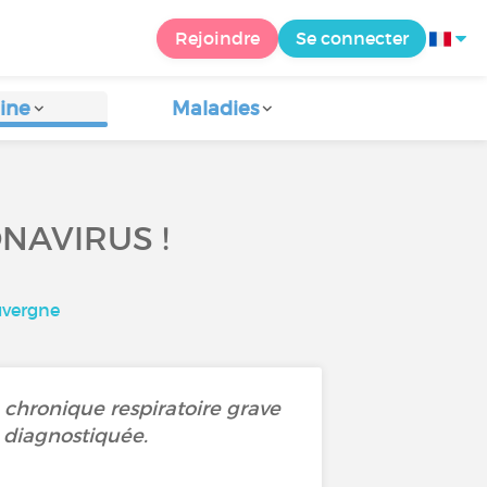
Rejoindre
Se connecter
ine
Maladies
NAVIRUS !
uvergne
chronique respiratoire grave
s diagnostiquée.