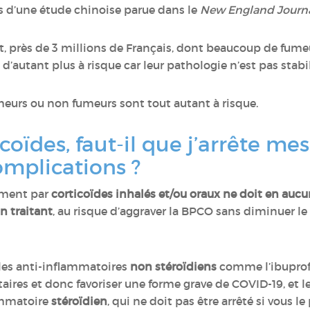
s d’une étude chinoise parue dans le
New England Journa
 près de 3 millions de Français, dont beaucoup de fumeur
’autant plus à risque car leur pathologie n’est pas stabil
meurs ou non fumeurs sont tout autant à risque.
ticoïdes, faut-il que j’arrête 
omplications ?
tement par
corticoïdes inhalés et/ou oraux ne doit en aucu
 traitant
, au risque d’aggraver la BPCO sans diminuer le 
r les anti-inflammatoires
non stéroïdiens
comme l’ibuprofè
res et donc favoriser une forme grave de COVID-19, et l
lammatoire
stéroïdien
, qui ne doit pas être arrêté si vous l