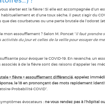
atoires…) ?
us alerter est la fièvre ! Si elle est accompagnée d’un e
bituellement et d’une toux sèche, il peut s’agir du COV
que des courbatures ou une perte brutale de l’odorat (et
e mon essoufflement ? Selon M. Poncet “
il faut prendre
es activités du jour et celles de la veille pour essayer de 
 suffisante pour évoquer le COVID-19. En revanche, un es
ssociés à de la fièvre sont des raisons d’appeler les m
tale + fièvre + essoufflement différencié
, appelez imméd
réponse, le 18 en prononçant des mots rapidement identi
toire-Probabilité COVID”.
 symptômes évocateurs :
ne vous rendez pas à l’hôpital o