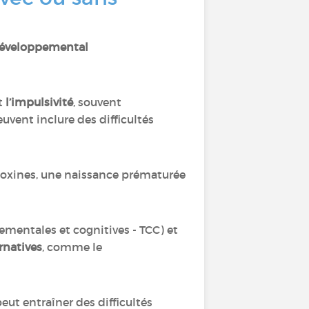
développemental
et
l’impulsivité
, souvent
euvent inclure des difficultés
toxines, une naissance prématurée
ementales et cognitives - TCC) et
rnatives
, comme le
eut entraîner des difficultés