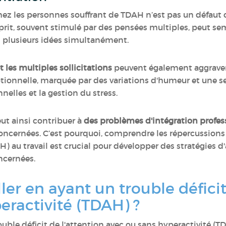
z les personnes souffrant de TDAH n’est pas un défaut co
sprit, souvent stimulé par des pensées multiples, peut semb
ers plusieurs idées simultanément.
les multiples sollicitations
peuvent également aggraver
nnelle, marquée par des variations d'humeur et une sen
nnelles et la gestion du stress.
eut ainsi contribuer à
des problèmes d'intégration profes
oncernées. C’est pourquoi, comprendre les répercussions d
AH) au travail est crucial pour développer des stratégie
oncernées.
er en ayant un trouble déficit
eractivité (TDAH) ?
ouble déficit de l'attention avec ou sans hyperactivité