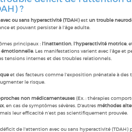
DAH) ?
n avec ou sans hyperactivité (TDAH)
est
un trouble neuro
nce et pouvant persister à l’âge adulte.
ptômes principaux :
l’inattention
,
l’hyperactivité motrice
, 
é émotionnelle
. Les manifestations varient avec l’âge et p
es tensions internes et des troubles relationnels.
ique
et des facteurs comme l’exposition prénatale à des 
ugmenter le risque.
pproches non médicamenteuses
(Ex. : thérapies comport
ux
, en cas de symptômes sévères. D’autres
méthodes alte
mais leur efficacité n’est pas scientifiquement prouvée.
 déficit de l'attention avec ou sans hyperactivité (TDAH) p