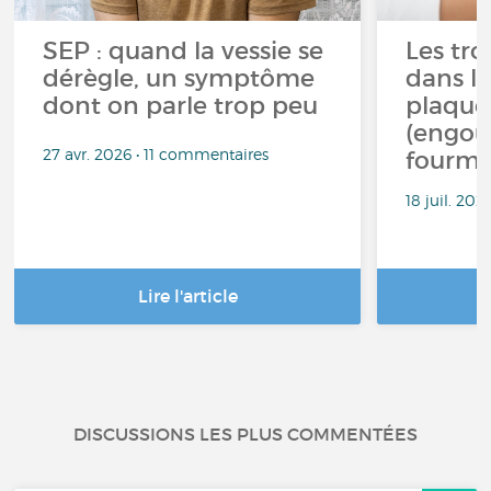
SEP : quand la vessie se
Les tro
dérègle, un symptôme
dans la
dont on parle trop peu
plaque
(engou
27 avr. 2026 • 11 commentaires
fourmi
18 juil. 20
Lire l'article
DISCUSSIONS LES PLUS COMMENTÉES