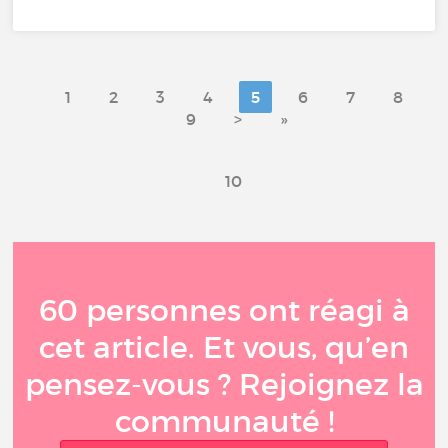
1
2
3
4
5
6
7
8
9
>
»
10
60 personnes ont réagi à
cet article. Et vous, qu’en
pensez-vous ? Rejoignez la
communauté !