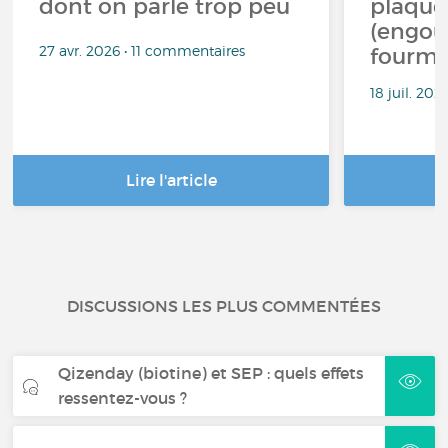
dont on parle trop peu
plaque
(engou
27 avr. 2026 • 11 commentaires
fourmi
18 juil. 20
Lire l'article
DISCUSSIONS LES PLUS COMMENTÉES
Qizenday (biotine) et SEP : quels effets
ressentez-vous ?