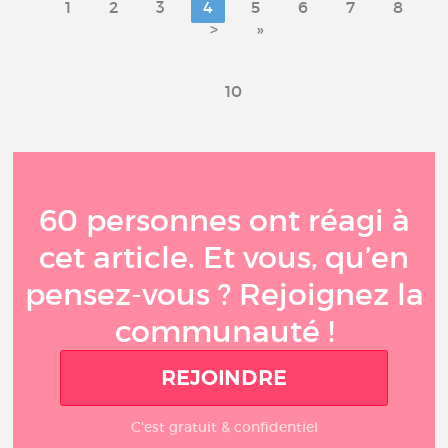
1
2
3
4
5
6
7
8
>
»
10
60 personnes ont réagi à
cet article. Et vous, qu’en
pensez-vous ? Rejoignez la
communauté !
REJOINDRE
C'est gratuit & confidentiel