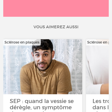
VOUS AIMEREZ AUSSI
Sclérose en plaques
Sclérose en p
SEP : quand la vessie se
Les tro
dérègle, un symptôme
dans la