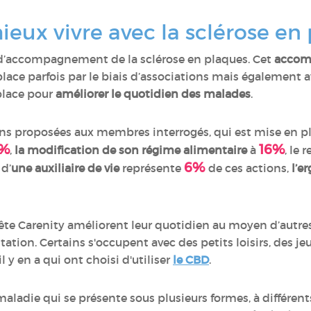
ieux vivre avec la sclérose en
d’accompagnement de la sclérose en plaques. Cet
accom
 place parfois par le biais d’associations mais également av
place pour
améliorer le quotidien des malades
.
ns proposées aux membres interrogés, qui est mise en pla
9%
16%
,
la modification de son régime alimentaire
à
, le 
6%
 d’
une auxiliaire de vie
représente
de ces actions,
l’e
te Carenity améliorent leur quotidien au moyen d’autres
ation. Certains s'occupent avec des petits loisirs, des jeux
 il y en a qui ont choisi d'utiliser
le CBD
.
aladie qui se présente sous plusieurs formes, à différent