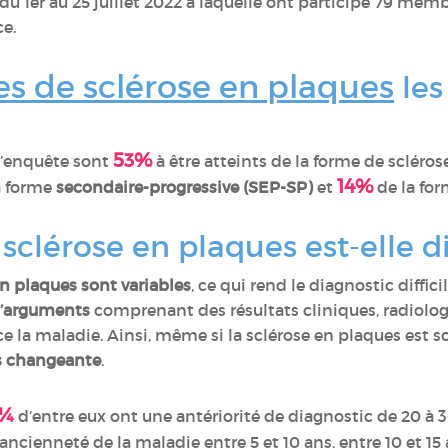
 1er au 25 juillet 2022 à laquelle ont participé 79 m
ce.
s de sclérose en plaques
les
53%
l’enquête sont
à être atteints de la forme de scléro
14%
a forme
secondaire-progressive (SEP-SP)
et
de la fo
sclérose en plaques est-elle 
n plaques sont variables
, ce qui rend le diagnostic diffic
’arguments
comprenant des résultats cliniques, radiolog
 la maladie. Ainsi, même si la sclérose en plaques est 
ès changeante
.
¼
d’entre eux ont une antériorité de diagnostic de 20 à 
ncienneté de la maladie entre 5 et 10 ans, entre 10 et 15 