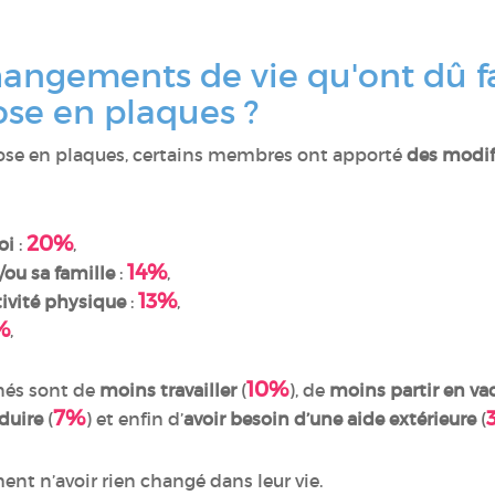
hangements de vie qu'ont dû 
rose en plaques ?
rose en plaques, certains membres ont apporté
des modif
:
20%
oi
:
,
14%
/ou sa famille
:
,
13%
tivité physique
:
,
%
,
10%
nés sont de
moins travailler
(
), de
moins partir en va
7%
duire
(
) et enfin d’
avoir besoin d’une aide extérieure
(
ent n’avoir rien changé dans leur vie.