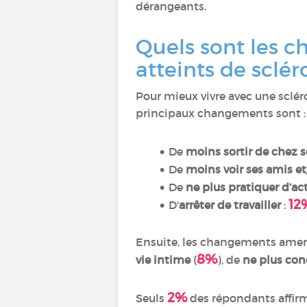
dérangeants.
Quels sont les c
atteints de sclé
Pour mieux vivre avec une sclé
principaux changements sont 
De
moins sortir de chez s
De
moins voir ses amis et
De
ne plus pratiquer d’ac
12
D'
arrêter de travailler
:
Ensuite, les changements ame
8%
vie intime
(
), de
ne plus con
2%
Seuls
des répondants affirm