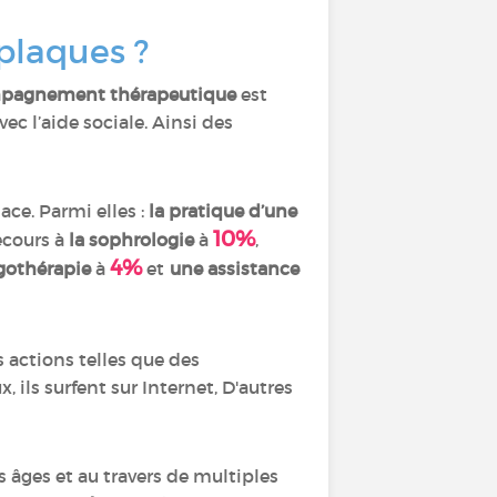
 plaques ?
pagnement thérapeutique
est
ec l’aide sociale. Ainsi des
ce. Parmi elles :
la pratique d’une
10%
recours à
la sophrologie
à
,
4%
rgothérapie
à
et
une assistance
 actions telles que des
, ils surfent sur Internet, D'autres
s âges et au travers de multiples