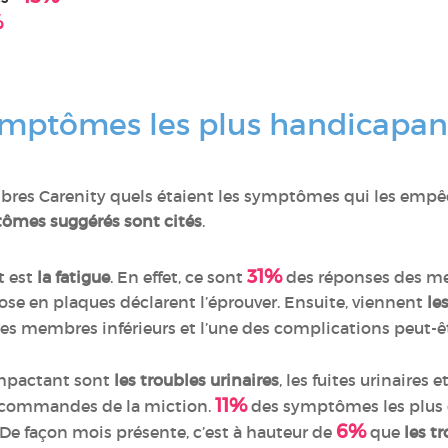
%
ymptômes les plus handicapant
s Carenity quels étaient les symptômes qui les empêc
ômes suggérés sont cités
.
31%
t est
la fatigue
. En effet, ce sont
des réponses des me
ose en plaques déclarent l’éprouver. Ensuite, viennent
le
 les membres inférieurs et l’une des complications peut-
mpactant sont
les troubles urinaires
, les fuites urinaires 
11%
es commandes de la miction.
des symptômes les plus
6%
De façon mois présente, c’est à hauteur de
que
les t