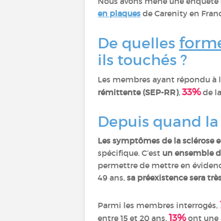
Nous avons mené une enquête du
en plaques
de Carenity en Fran
forme
De quelles
ils touchés ?
Les membres ayant répondu à 
33%
rémittente (SEP-RR)
,
de l
Depuis quand la 
Les symptômes de la sclérose e
spécifique. C’est
un ensemble d
permettre de mettre en évidence
49 ans,
sa préexistence sera tr
Parmi les membres interrogés,
13%
entre 15 et 20 ans.
ont une a