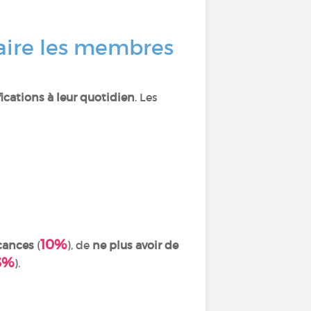
faire les membres
ications à leur quotidien
. Les
10%
cances
(
), de
ne plus avoir de
3%
).