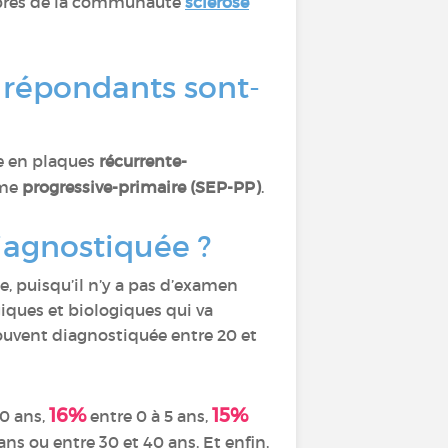
embres de la communauté
sclérose
 répondants sont-
se en plaques
récurrente-
rme
progressive-primaire (SEP-PP)
.
diagnostiquée ?
ile, puisqu’il n’y a pas d’examen
iques et biologiques qui va
souvent diagnostiquée entre 20 et
16%
15%
30 ans,
entre 0 à 5 ans,
ans ou entre 30 et 40 ans. Et enfin,