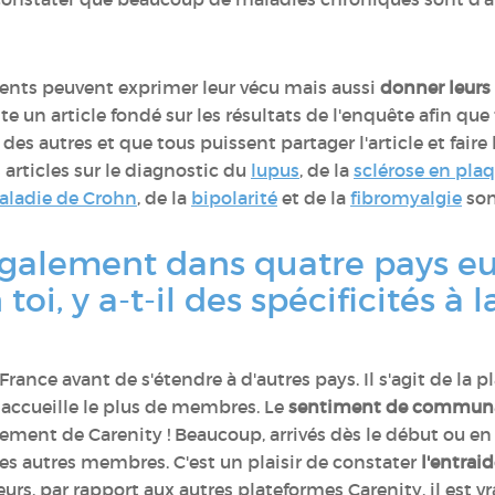
tients peuvent exprimer leur vécu mais aussi
donner leurs 
uite un article fondé sur les résultats de l'enquête afin q
des autres et que tous puissent partager l'article et faire 
 articles sur le diagnostic du
lupus
, de la
sclérose en pla
ladie de Crohn
, de la
bipolarité
et de la
fibromyalgie
son
 également dans quatre pays e
 toi, y a-t-il des spécificités à
France avant de s'étendre à d'autres pays. Il s'agit de la 
i accueille le plus de membres. Le
sentiment de commun
ment de Carenity ! Beaucoup, arrivés dès le début ou en 
r les autres membres. C'est un plaisir de constater
l'entrai
eurs, par rapport aux autres plateformes Carenity, il est