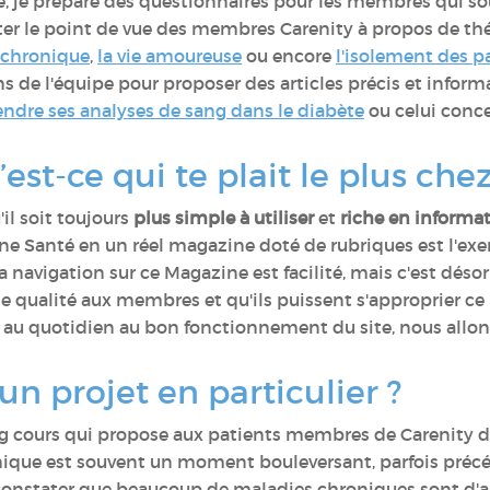
té, je prépare des questionnaires pour les membres qui s
ter le point de vue des membres Carenity à propos de t
e chronique
,
la vie amoureuse
ou encore
l'isolement des p
ns de l'équipe pour proposer des articles précis et inf
dre ses analyses de sang dans le diabète
ou celui conc
est-ce qui te plait le plus che
'il soit toujours
plus simple à utiliser
et
riche en informa
ine Santé en un réel magazine doté de rubriques est l'ex
navigation sur ce Magazine est facilité, mais c'est désor
 qualité aux membres et qu'ils puissent s'approprier ce
 au quotidien au bon fonctionnement du site, nous allons
un projet en particulier ?
g cours qui propose aux patients membres de Carenity 
nique est souvent un moment bouleversant, parfois pré
de constater que beaucoup de maladies chroniques sont d