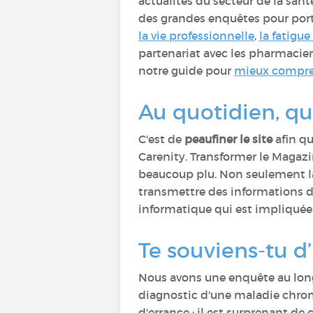
actualités du secteur de la san
des grandes enquêtes pour por
la vie professionnelle
,
la fatigu
partenariat avec les pharmacie
notre guide pour
mieux compren
Au quotidien, qu’
C'est de
peaufiner le site
afin qu
Carenity. Transformer le Magaz
beaucoup plu. Non seulement la 
transmettre des informations de
informatique qui est impliquée
Te souviens-tu d’
Nous avons une enquête au lon
diagnostic d'une maladie chro
d'errance : il est surprenant 