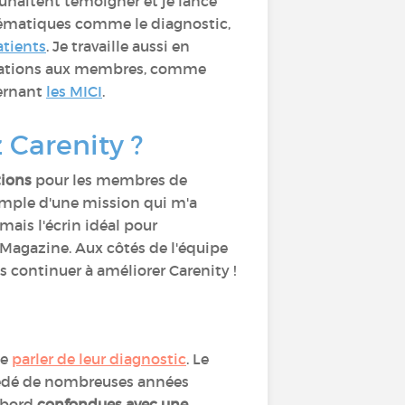
ouhaitent témoigner et je lance
hématiques comme le diagnostic,
atients
. Je travaille aussi en
ormations aux membres, comme
ernant
les MICI
.
z Carenity ?
tions
pour les membres de
emple d'une mission qui m'a
mais l'écrin idéal pour
 Magazine. Aux côtés de l'équipe
 continuer à améliorer Carenity !
de
parler de leur diagnostic
. Le
cédé de nombreuses années
'abord
confondues avec une