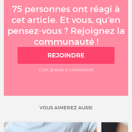
75 personnes ont réagi à
cet article. Et vous, qu’en
pensez-vous ? Rejoignez la
communauté !
REJOINDRE
C'est gratuit & confidentiel
VOUS AIMEREZ AUSSI