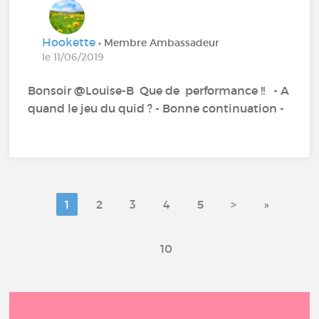
Hookette
• Membre Ambassadeur
le 11/06/2019
Bonsoir @Louise-B‍ Que de performance !! - A
quand le jeu du quid ? - Bonne continuation -
1
2
3
4
5
>
»
10