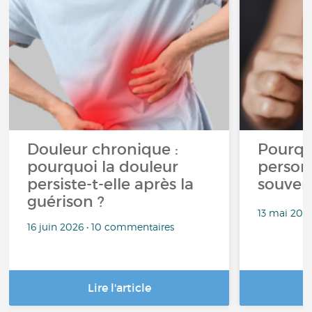
Douleur chronique :
Pourqu
pourquoi la douleur
person
persiste-t-elle après la
souven
guérison ?
13 mai 202
16 juin 2026 • 10 commentaires
Lire l'article