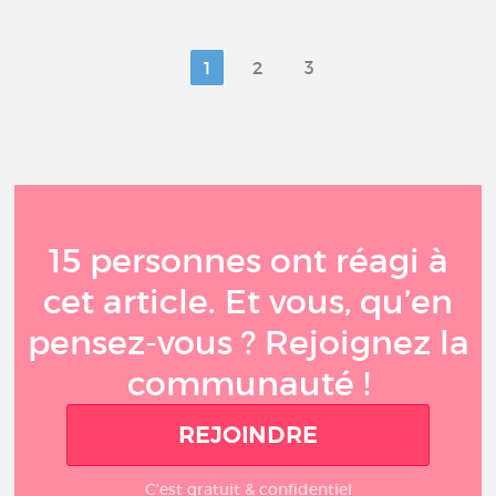
1
2
3
15 personnes ont réagi à
cet article. Et vous, qu’en
pensez-vous ? Rejoignez la
communauté !
REJOINDRE
C'est gratuit & confidentiel