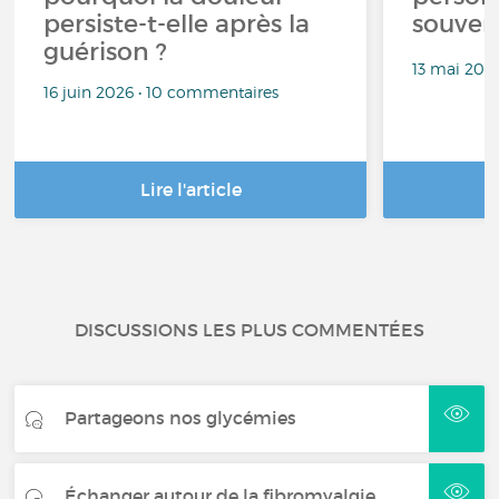
persiste-t-elle après la
souven
guérison ?
13 mai 202
16 juin 2026 • 10 commentaires
Lire l'article
DISCUSSIONS LES PLUS COMMENTÉES
Partageons nos glycémies
Échanger autour de la fibromyalgie