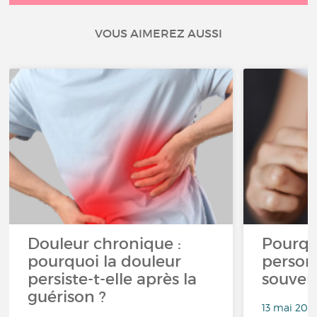
VOUS AIMEREZ AUSSI
Douleur chronique :
Pourqu
pourquoi la douleur
person
persiste-t-elle après la
souven
guérison ?
13 mai 202