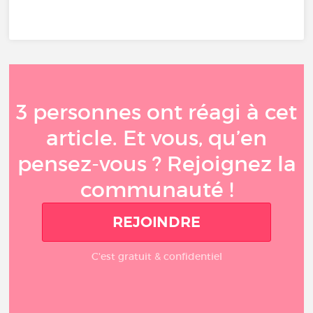
3 personnes ont réagi à cet
article. Et vous, qu’en
pensez-vous ? Rejoignez la
communauté !
REJOINDRE
C'est gratuit & confidentiel