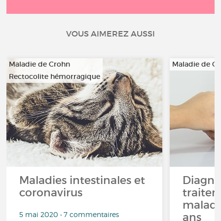
VOUS AIMEREZ AUSSI
Maladie de Crohn
Maladie de C
Rectocolite hémorragique
Maladies intestinales et
Diagnos
coronavirus
traitem
malade
5 mai 2020 • 7 commentaires
ans