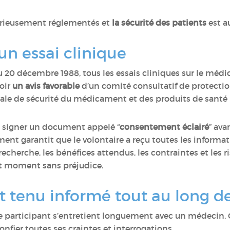
 sérieusement réglementés et
la sécurité des patients
est a
’un essai clinique
du 20 décembre 1988, tous les essais cliniques sur le mé
voir
un avis favorable
d’un comité consultatif de protecti
nale de sécurité du médicament et des produits de santé
t signer un document appelé “
consentement éclairé
” ava
ent garantit que le volontaire a reçu toutes les informati
echerche, les bénéfices attendus, les contraintes et les ri
ut moment sans préjudice.
t tenu informé tout au long de 
e participant s’entretient longuement avec un médecin. C
confier toutes ses craintes et interrogations.