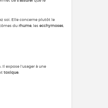
permet de
s’assurer
que le
z soi. Elle concerne plutôt le
ptômes du
rhume
, les
ecchymoses
,
 Il expose l’usager à une
nt
toxique
.