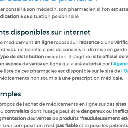
 conseil à son médecin, son pharmacien si l’on est atte
dication
à sa situation personnelle.
s disponibles sur internet
 de médicament
en ligne
repose sur
l’absence
d’une
vérifi
 individu ne bénéficie pas de conseils ni de mise en gard
 type de distribution
excepté s' il s’agit du
site officiel d
 un
espace
de
vente
en ligne qui a été
autorisé
par
l
’
Agence
 liste de ces pharmacies est disponible sur le site de
l’
médicaments non soumis à une prescription médicale.
emples
propos de l’achat de médicaments en ligne sur des
sites
ou
contrefaits
dont l’usage peut être
dangereux
ou
ineffi
gmentation
des
ventes
de
produits “frauduleusement ét
é. Leur composition n’est
pas fiable
et expose les patient