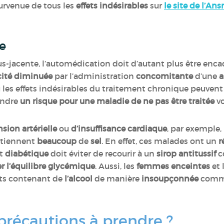
survenue de tous les
effets indésirables
sur
le site de l’An
e
s-jacente, l’automédication doit d’autant plus être enc
acité diminuée
par l’administration
concomitante
d’une
a
 les effets indésirables du traitement chronique peuvent
endre
un risque pour une maladie de ne pas être traitée
vo
sion artérielle
ou
d’insuffisance cardiaque
, par exemple,
ntiennent
beaucoup
de
sel
. En effet, ces malades ont un
r
nt
diabétique
doit éviter de recourir à un
sirop antitussif
c
r l’équilibre glycémique
. Aussi, les
femmes enceintes
et 
its contenant de
l’alcool
de manière
insoupçonnée
comme
 précautions à prendre ?