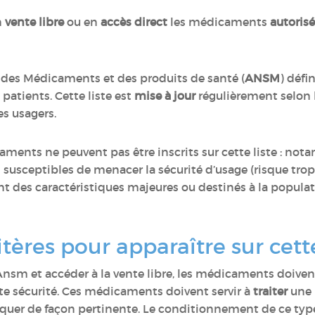
n
vente libre
ou en
accès direct
les médicaments
autoris
 des Médicaments et des produits de santé (
ANSM
) défi
 patients. Cette liste est
mise à jour
régulièrement selon 
es usagers.
icaments ne peuvent pas être inscrits sur cette liste : 
 susceptibles de menacer la sécurité d’usage (risque tro
des caractéristiques majeures ou destinés à la populati
itères pour apparaître sur cette
l’Ansm
et accéder à la vente libre, les médicaments doive
te sécurité. Ces médicaments doivent servir à
traiter
une
iquer de façon pertinente. Le conditionnement de ce ty