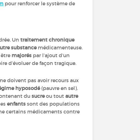
sm
pour renforcer le système de
adrée. Un
traitement chronique
utre substance
médicamenteuse.
 être
majorés
par l’ajout d’un
ire d’évoluer de façon tragique.
 ne doivent pas avoir recours aux
égime hyposodé
(pauvre en sel).
ontenant du
sucre
ou tout
autre
les
enfants
sont des populations
 certains médicaments contre