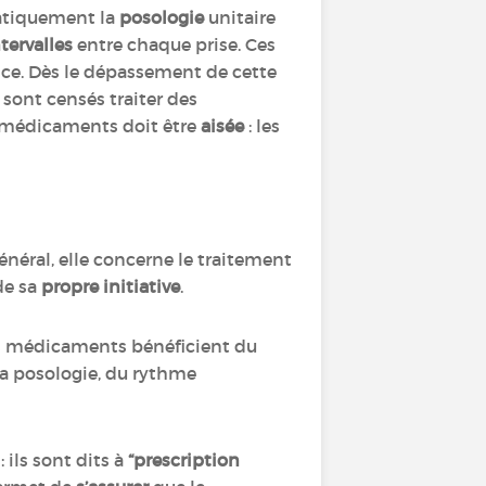
matiquement la
posologie
unitaire
ntervalles
entre chaque prise. Ces
ice. Dès le dépassement de cette
s sont censés traiter des
 médicaments doit être
aisée
: les
néral, elle concerne le traitement
de sa
propre initiative
.
es médicaments bénéficient du
la posologie, du rythme
 ils sont dits à
“prescription