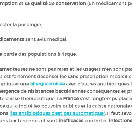
emption
et sa
qualité
de
conservation
(un médicament pér
ecter la posologie,
édicaments
sans avis médical,
re partie des populations à risque.
camenteuses
ne sont pas rares et les usagers n'en sont pa
es est fortement déconseillée sans prescription médicale 
mpliquer une
allergie croisée
avec d’autres antibiotiques
mergence
de
résistances bactériennes
conséquentes et
p
te classe thérapeutique. La
France
s’est longtemps plac
 qui a incité les pouvoirs publics et la caisse nationale
ions
“les antibiotiques c’est pas automatique”
. Il faut sa
ions bactériennes et sont
inefficaces
contre les
infections