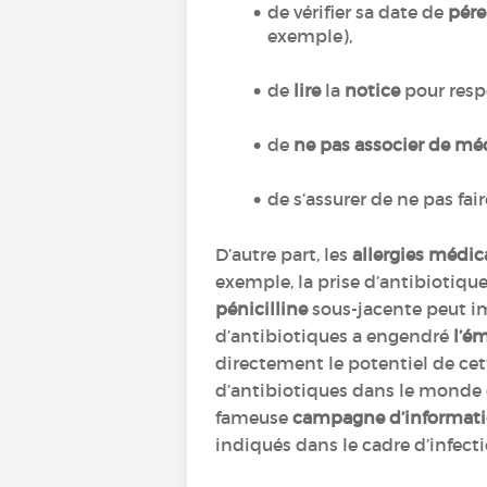
de vérifier sa date de
pér
exemple),
de
lire
la
notice
pour resp
de
ne pas associer de m
de s’assurer de ne pas fai
D’autre part, les
allergies médi
exemple, la prise d’antibiotiqu
pénicilline
sous-jacente peut i
d’antibiotiques a engendré
l’é
directement le potentiel de cet
d’antibiotiques dans le monde ce
fameuse
campagne d’informat
indiqués dans le cadre d’infect