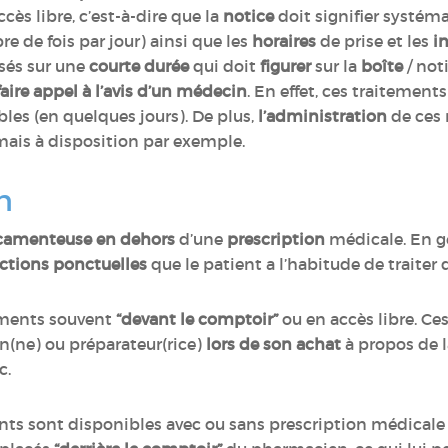
cès libre, c’est-à-dire que la
notice
doit signifier systé
re de fois par jour) ainsi que les
horaires
de prise et les
i
sés sur une
courte durée
qui doit
figurer
sur la
boîte
/ not
faire appel à l’avis d’un médecin
. En effet, ces traitement
s (en quelques jours). De plus,
l’administration
de ces
mais à disposition par exemple.
n
camenteuse en dehors
d’une
prescription
médicale. En gé
ections ponctuelles
que le patient a l’habitude de traiter 
aments souvent
“devant le comptoir”
ou en accès libre. C
n(ne) ou préparateur(rice)
lors de son achat
à propos de 
c.
nts sont disponibles avec ou sans prescription médicale :