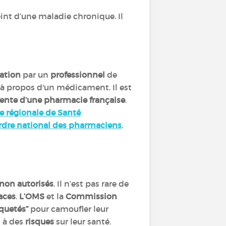
int d’une maladie chronique. Il
cation
par un
professionnel
de
e à propos d'un médicament. Il est
e vente d’une pharmacie française
.
 régionale de Santé
Ordre national des pharmaciens
.
 non autorisés
. Il n’est pas rare de
caces
.
L’OMS
et la
Commission
iquetés”
pour camoufler leur
s à des
risques
sur leur santé.