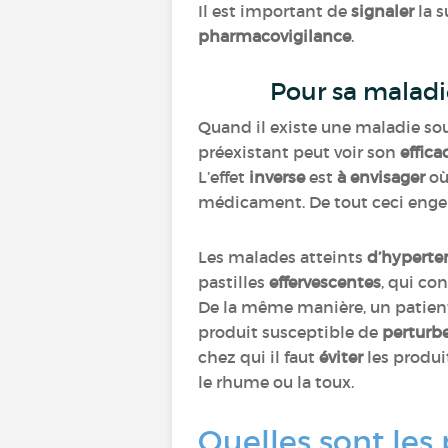
Il est important de
signaler
la 
pharmacovigilance
.
Pour sa maladi
Quand il existe une maladie sou
préexistant peut voir son
effic
L’effet
inverse
est
à envisager
où
médicament. De tout ceci eng
Les malades atteints
d’hyperten
pastilles
effervescentes
, qui co
De la même manière, un patie
produit susceptible de
perturbe
chez qui il faut
éviter
les produ
le rhume ou la toux.
Quelles sont les