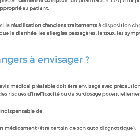
t placés
“derrière le comptoir”
du pharmacien, ce qui lui 
pproprié
au patient.
si la
réutilisation d’anciens traitements
à disposition che
que la
diarrhée
, les
allergies
passagères, la
toux
, les sym
angers à envisager ?
is médical préalable doit être envisagé avec précaution.
 des risques
d’inefficacité
ou de
surdosage
potentielleme
t indispensable de :
n médicament
(être certain de son auto diagnostique),