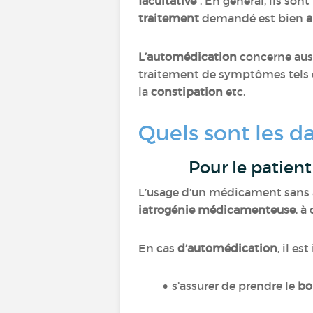
facultative”
. En général, ils son
traitement
demandé est bien
a
L’automédication
concerne aus
traitement de symptômes tels 
la
constipation
etc.
Quels sont les d
Pour le patient
L’usage d’un médicament sans av
iatrogénie médicamenteuse
, à
En cas
d’automédication
, il es
s’assurer de prendre le
bo