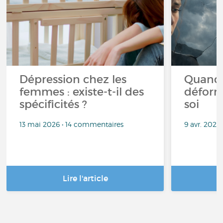
Dépression chez les
Quand 
femmes : existe-t-il des
déform
spécificités ?
soi
13 mai 2026 • 14 commentaires
9 avr. 2026
Lire l'article