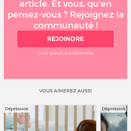
article. Et vous, qu’en
pensez-vous ? Rejoignez la
communauté !
REJOINDRE
C'est gratuit & confidentiel
VOUS AIMEREZ AUSSI
Dépression
Dépression