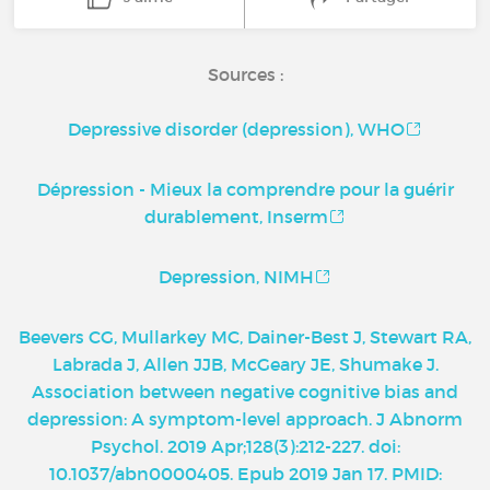
Sources :
Depressive disorder (depression), WHO
Dépression - Mieux la comprendre pour la guérir
durablement, Inserm
Depression, NIMH
Beevers CG, Mullarkey MC, Dainer-Best J, Stewart RA,
Labrada J, Allen JJB, McGeary JE, Shumake J.
Association between negative cognitive bias and
depression: A symptom-level approach. J Abnorm
Psychol. 2019 Apr;128(3):212-227. doi:
10.1037/abn0000405. Epub 2019 Jan 17. PMID: