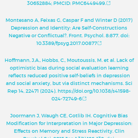
30652884; PMCID: PMC6449499.
Montesano A, Feixas G, Caspar F and Winter D (2017)
Depression and Identity: Are Self-Constructions
Negative or Conflictual?. Front. Psychol. 8:877. doi:
10.3389/fpsyg.2017.00877
Hoffmann, J.A., Hobbs, C., Moutoussis, M. et al. Lack of
optimistic bias during social evaluation learning
reflects reduced positive self-beliefs in depression
and social anxiety, but via distinct mechanisms. Sci
Rep 14, 22471 (2024). https://doi.org/10.1038/s41598-
024-72749-6
Joormann J, Waugh CE, Gotlib IH. Cognitive Bias
Modification for Interpretation in Major Depression:
Effects on Memory and Stress Reactivity. Clin