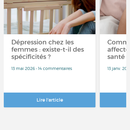
Dépression chez les
Commen
femmes : existe-t-il des
affecte
spécificités ?
santé 
13 mai 2026 • 14 commentaires
13 janv. 20
Lire l'article