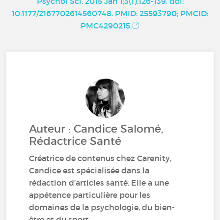
Psychol Sci. 2015 Jan 1;3(1):126-139. doi:
10.1177/2167702614560748. PMID: 25593790; PMCID:
PMC4290215.
Auteur : Candice Salomé,
Rédactrice Santé
Créatrice de contenus chez Carenity,
Candice est spécialisée dans la
rédaction d’articles santé. Elle a une
appétence particulière pour les
domaines de la psychologie, du bien-
être et du sport.