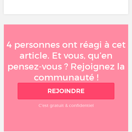
4 personnes ont réagi à cet
article. Et vous, qu’en
pensez-vous ? Rejoignez la
communauté !
REJOINDRE
C'est gratuit & confidentiel