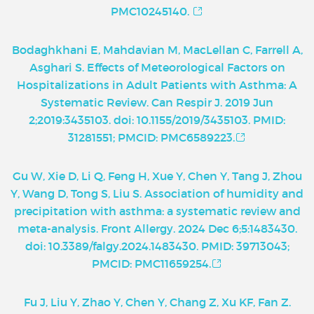
PMC10245140.
Bodaghkhani E, Mahdavian M, MacLellan C, Farrell A,
Asghari S. Effects of Meteorological Factors on
Hospitalizations in Adult Patients with Asthma: A
Systematic Review. Can Respir J. 2019 Jun
2;2019:3435103. doi: 10.1155/2019/3435103. PMID:
31281551; PMCID: PMC6589223.
Gu W, Xie D, Li Q, Feng H, Xue Y, Chen Y, Tang J, Zhou
Y, Wang D, Tong S, Liu S. Association of humidity and
precipitation with asthma: a systematic review and
meta-analysis. Front Allergy. 2024 Dec 6;5:1483430.
doi: 10.3389/falgy.2024.1483430. PMID: 39713043;
PMCID: PMC11659254.
Fu J, Liu Y, Zhao Y, Chen Y, Chang Z, Xu KF, Fan Z.