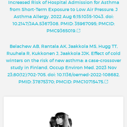
Increased Risk of Hospital Admission for Asthma
from Short-Term Exposure to Low Air Pressure. J
Asthma Allergy. 2022 Aug 6;15:1035-1043. doi:
10.2147/JAA.S367308. PMID: 35967095; PMCID:
PMC9365019.
Belachew AB, Rantala AK, Jaakkola MS, Hugg TT,
Ruuhela R, Kukkonen J, Jaakkola JJK. Effect of cold
winters on the risk of new asthma: a case-crossover
study in Finland. Occup Environ Med. 2023 Nov
23;80(12):702-705. doi: 10.1136/oemed-2022-108682.
PMID: 37875370; PMCID: PMC10715475.