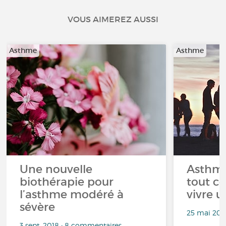
VOUS AIMEREZ AUSSI
Asthme
Asthme
Une nouvelle
Asthme 
biothérapie pour
tout ce
l’asthme modéré à
vivre u
sévère
25 mai 202
3 sept. 2018 • 8 commentaires