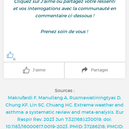
Cliquez sur J’aime ou partagez votre ressenti
et vos interrogations avec la communauté en
commentaire ci-dessous !
Prenez soin de vous !
6
J'aime
Partager
Sources :
Makrufardi F, Manullang A, Rusmawatiningtyas D,
Chung KF, Lin SC, Chuang HC. Extreme weather and
asthma: a systematic review and meta-analysis. Eur
Respir Rev. 2023 Jun 7;32(168):230019. doi:
10.1183/16000617.0019-2023. PMID: 37286218; PMCID: