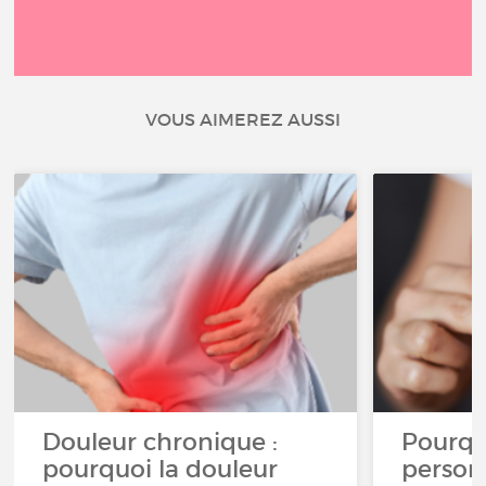
VOUS AIMEREZ AUSSI
Douleur chronique :
Pourqu
pourquoi la douleur
person