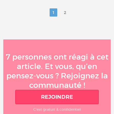
1
2
7 personnes ont réagi à cet
article. Et vous, qu’en
pensez-vous ? Rejoignez la
communauté !
REJOINDRE
C'est gratuit & confidentiel