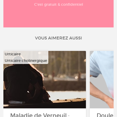
C'est gratuit & confidentiel
VOUS AIMEREZ AUSSI
Urticaire
Urticaire cholinergique
…
Maladie de Verneuil :
Douleu