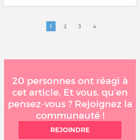
1
2
3
4
20 personnes ont réagi à
cet article. Et vous, qu’en
pensez-vous ? Rejoignez la
communauté !
REJOINDRE