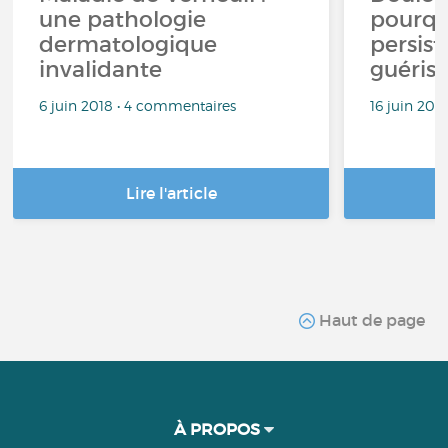
une pathologie
pourqu
dermatologique
persist
invalidante
guériso
6 juin 2018 • 4 commentaires
16 juin 202
Lire l'article
Haut de page
À PROPOS