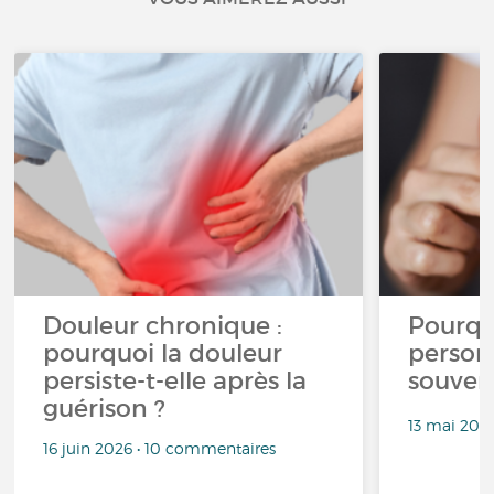
Douleur chronique :
Pourqu
pourquoi la douleur
person
persiste-t-elle après la
souven
guérison ?
13 mai 202
16 juin 2026 • 10 commentaires