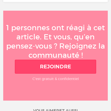
1 personnes ont réagi à cet
article. Et vous, qu’en
pensez-vous ? Rejoignez la
communauté !
REJOINDRE
C'est gratuit & confidentiel
VOUS AIMEREZ AUSSI