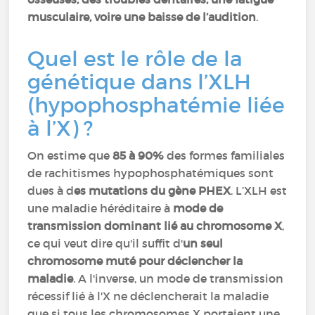
musculaire, voire une baisse de l’audition
.
Quel est le rôle de la
génétique dans l’XLH
(hypophosphatémie liée
à l’X) ?
On estime que
85 à 90%
des formes familiales
de rachitismes hypophosphatémiques sont
dues à d
es mutations du gène PHEX
. L’XLH est
une maladie héréditaire à
mode de
transmission dominant lié au chromosome X
,
ce qui veut dire qu'il suffit d'
un seul
chromosome muté pour déclencher la
maladie
. A l'inverse, un mode de transmission
récessif lié à l'X ne déclencherait la maladie
que si tous les chromosomes X portaient une