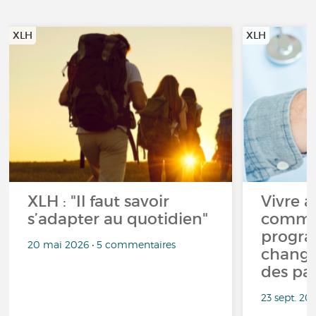
XLH
XLH
XLH : "Il faut savoir
Vivre a
s’adapter au quotidien"
comme
progr
20 mai 2026 • 5 commentaires
change
des pa
23 sept. 20