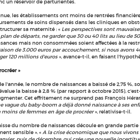
nc un réservoir de parturientes.
nue, les établissements ont moins de rentrées financières 
ursements de soins dispensés dans les cliniques en obsté
tructurer sa maternité : «
Les perspectives sont mauvaises
an de départs, ne garder que 30 ou 40 lits au lieu de 50.
ssances mais non consommées soient affectées à la restr
aison de 3.000 euros par accouchement, si nous avons 
ger 120 millions d'euros
», avance-t-il, en faisant l'hypoth
ocréer »
e l'année, le nombre de naissances a baissé de 2,75 %, s
value la baisse à 2,8 % (par rapport à octobre 2015), c'est-à
gmenter. Cet effritement ne surprend pas François Héran,
 vague du baby-boom a déjà donné naissance à ses enfants
 y a moins de femmes en âge de procréer
», relativise-t-il.
aisse du nombre de naissances découle en grande partie d
ment sensible ». «
A la crise économique que nous vivons d
nvier, puis de décembre, qui crée une nouvelle incertitu