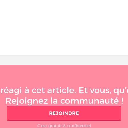
éagi à cet article. Et vous, q
Rejoignez la communauté !
REJOINDRE
C'est gratuit & confidentiel