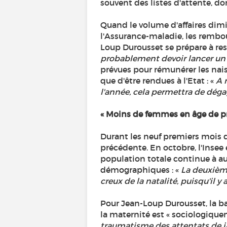
souvent des listes d'attente, do
Quand le volume d'affaires dimi
l'Assurance-maladie, les rembo
Loup Durousset se prépare à res
probablement devoir lancer un pl
prévues pour rémunérer les nai
que d'être rendues à l'Etat : «
A r
l'année, cela permettra de déga
« Moins de femmes en âge de pr
Durant les neuf premiers mois d
précédente. En octobre, l'Insee é
population totale continue à au
démographiques : «
La deuxième
creux de la natalité, puisqu'il
Pour Jean-Loup Durousset, la b
la maternité est « sociologique
traumatisme des attentats de ja