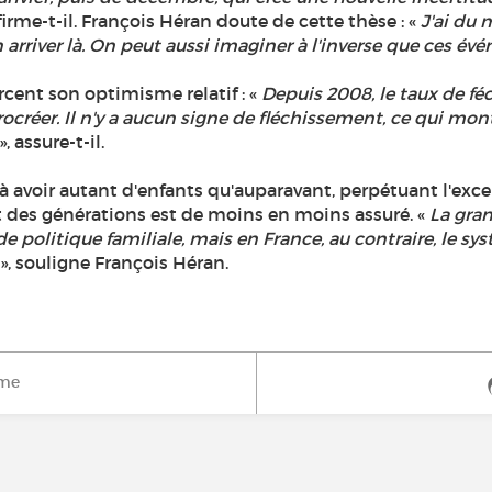
ffirme-t-il. François Héran doute de cette thèse : «
J'ai du m
en arriver là. On peut aussi imaginer à l'inverse que ces 
orcent son optimisme relatif : «
Depuis 2008, le taux de féc
créer. Il n'y a aucun signe de fléchissement, ce qui mont
», assure-t-il.
avoir autant d'enfants qu'auparavant, perpétuant l'exce
 des générations est de moins en moins assuré. «
La gran
s de politique familiale, mais en France, au contraire, le 
», souligne François Héran.
ime