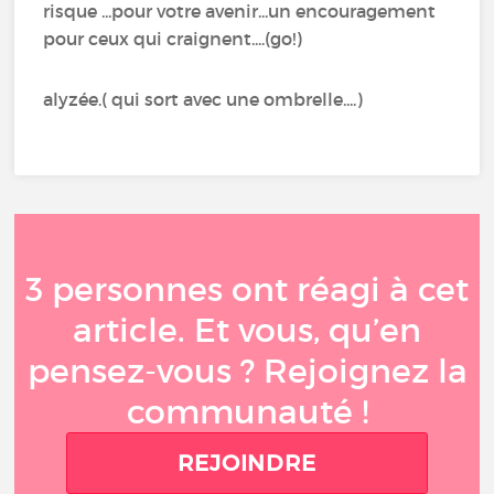
risque ...pour votre avenir...un encouragement
pour ceux qui craignent....(go!)
alyzée.( qui sort avec une ombrelle....)
3 personnes ont réagi à cet
article. Et vous, qu’en
pensez-vous ? Rejoignez la
communauté !
REJOINDRE