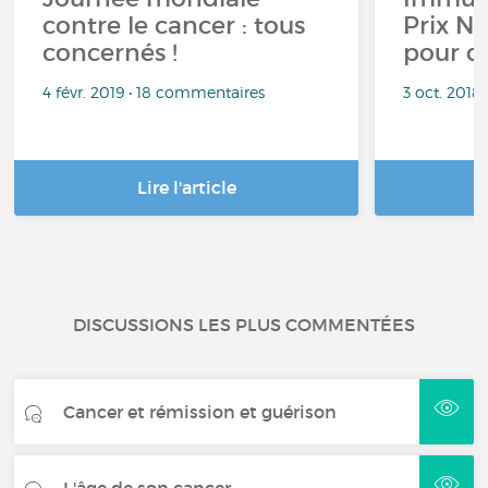
contre le cancer : tous
Prix N
concernés !
pour d
4 févr. 2019 • 18 commentaires
3 oct. 2018
Lire l'article
DISCUSSIONS LES PLUS COMMENTÉES
Cancer et rémission et guérison
L'âge de son cancer