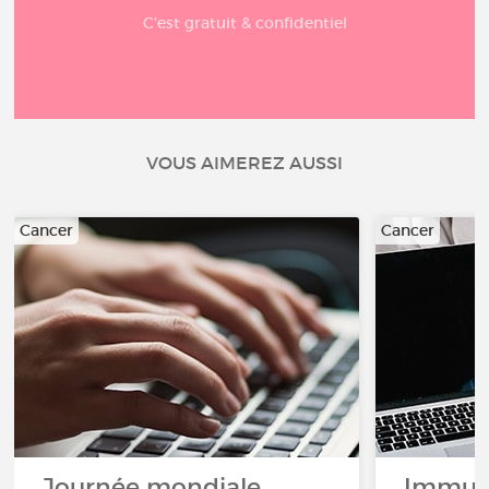
C'est gratuit & confidentiel
VOUS AIMEREZ AUSSI
Cancer
Cancer
Journée mondiale
Immuno