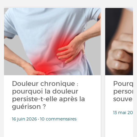
Douleur chronique :
Pourqu
pourquoi la douleur
person
persiste-t-elle après la
souven
guérison ?
13 mai 202
16 juin 2026 • 10 commentaires