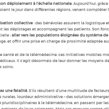
son déploiement à l’échelle nationale
. Aujourd’hui, grâc
ient le jour dans différentes régions, venant compléter l
sation collective
: des bénévoles assurent la logistique et
ent les dépistages et accompagnent les patients. Son fo
elle :
aller vers les populations éloignées du système
de
nge, et offrir une prise en charge de proximité adaptée a
anté et de la télémédecine, ces initiatives mobiles mo
médicaux. Il s’agit désormais de leur donner les moyens
x soins.
as une fatalité
. S’ils résultent d’une multitude de facteurs
rurales, lourdeur administrative – des solutions émergent
pluridisciplinaires à la télémédecine, en passant par les 
patients de leurs soignants. Mais ces mesures seront-elle