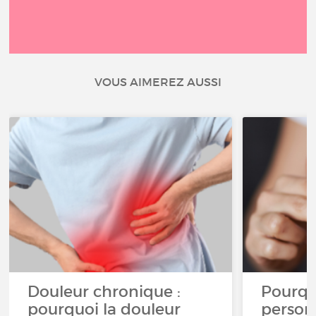
VOUS AIMEREZ AUSSI
Douleur chronique :
Pourqu
pourquoi la douleur
person