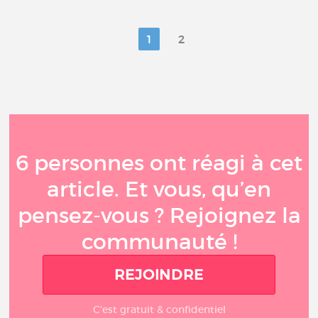
1
2
6 personnes ont réagi à cet
article. Et vous, qu’en
pensez-vous ? Rejoignez la
communauté !
REJOINDRE
C'est gratuit & confidentiel