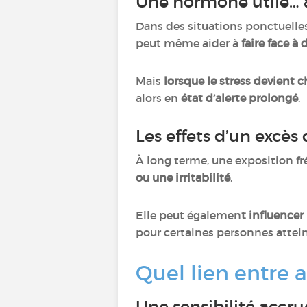
Une hormone utile… à
Dans des situations ponctuelles,
peut même aider à
faire face à 
Mais
lorsque le stress devient 
alors en
état d’alerte prolongé
.
Les effets d’un excès
À long terme, une exposition fr
ou une irritabilité
.
Elle peut égalemen
t influencer
pour certaines personnes attein
Quel lien entre 
Une sensibilité accru