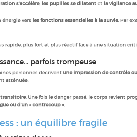
iration s’accélère
,
les pupilles se dilatent
et
la vigilance 
n énergie vers
les fonctions essentielles à la survie
. Par ex
 rapide, plus fort et plus réactif face à une situation crit
issance… parfois trompeuse
rtaines personnes décrivent
une impression de contrôle ou
t atténuée.
t
transitoire
. Une fois le danger passé, le corps revient pr
gue ou d’un « contrecoup »
.
ess : un équilibre fragile