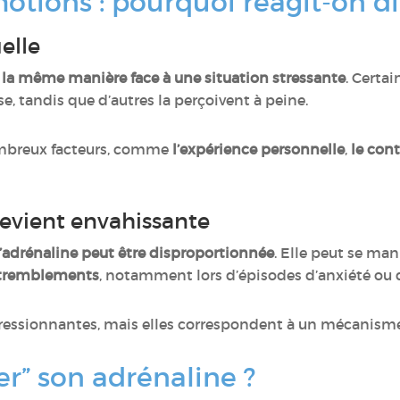
otions : pourquoi réagit-on d
elle
 la même manière face à une situation stressante
. Certa
e, tandis que d’autres la perçoivent à peine.
ombreux facteurs, comme
l’expérience personnelle
,
le con
evient envahissante
l’adrénaline peut être disproportionnée
. Elle peut se man
tremblements
, notamment lors d’épisodes d’anxiété ou 
ressionnantes, mais elles correspondent à un mécanisme 
er” son adrénaline ?