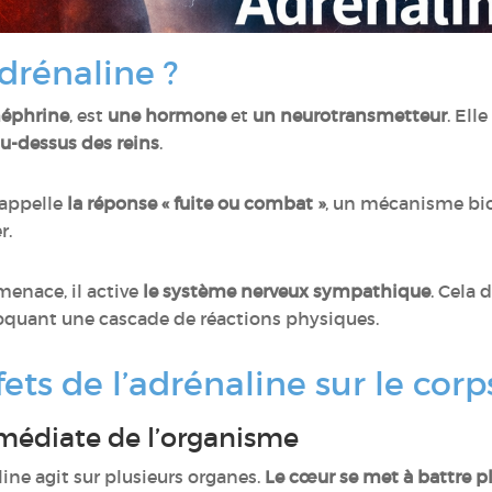
adrénaline ?
néphrine
, est
une hormone
et
un neurotransmetteur
. Ell
u-dessus des reins
.
 appelle
la réponse « fuite ou combat »
, un mécanisme bi
r.
menace, il active
le système nerveux sympathique
. Cela
voquant une cascade de réactions physiques.
fets de l’adrénaline sur le corp
médiate de l’organisme
ine agit sur plusieurs organes.
Le cœur se met à battre pl