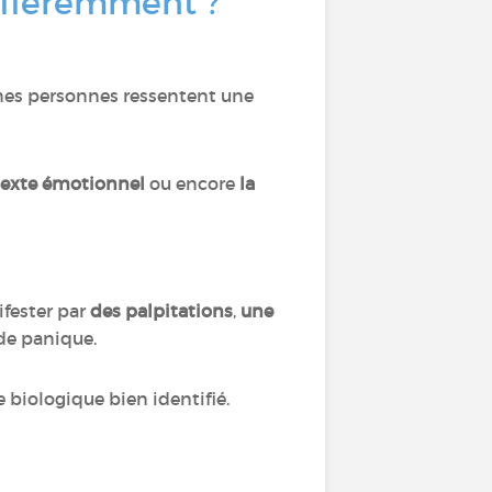
ifféremment ?
ines personnes ressentent une
texte émotionnel
ou encore
la
ifester par
des palpitations
,
une
de panique.
biologique bien identifié.