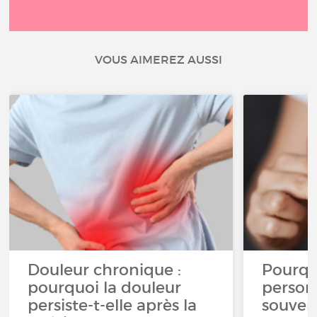
VOUS AIMEREZ AUSSI
Douleur chronique :
Pourqu
pourquoi la douleur
person
persiste-t-elle après la
souven