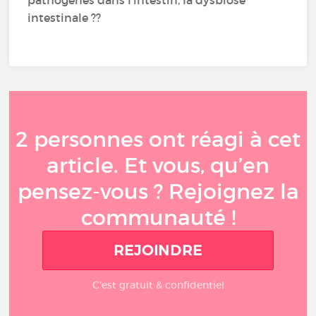
pathogènes dans l'intestin, la dysbiose
intestinale ??
2 personnes ont réagi à cet
article. Et vous, qu’en
pensez-vous ? Rejoignez la
communauté !
REJOINDRE
C'est gratuit & confidentiel